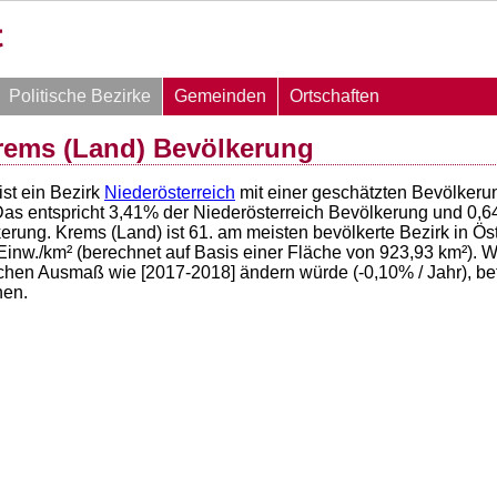
Politische Bezirke
Gemeinden
Ortschaften
rems (Land) Bevölkerung
ist ein Bezirk
Niederösterreich
mit einer geschätzten Bevölker
Das entspricht
3,41
% der Niederösterreich Bevölkerung und
0,6
rung. Krems (Land) ist 61. am meisten bevölkerte Bezirk in Ös
inw./km² (berechnet auf Basis einer Fläche von
923,93
km²). W
ichen Ausmaß wie [2017-2018] ändern würde (
-0,10
% / Jahr), b
en.