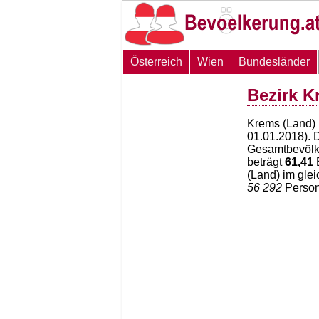
Österreich
Wien
Bundesländer
Bezirk K
Krems (Land) 
01.01.2018). 
Gesamtbevölke
beträgt
61,41
E
(Land) im gle
56 292
Person