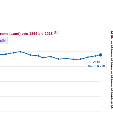
[1]
D
rems (Land) von 1869 bis 2018
j
elle
[
[
[
[
[
2018
[
Bev.: 56 738
[
[
[
[
[
[
[
[
[
[