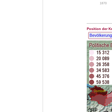
1870
Position der K
Bevölkerung