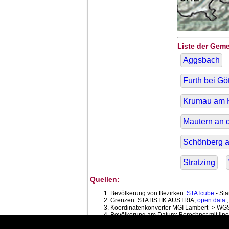
Liste der Gem
Aggsbach
Furth bei Gö
Krumau am
Mautern an 
Schönberg 
Stratzing
Quellen:
Bevölkerung von Bezirken:
STATcube
- St
Grenzen: STATISTIK AUSTRIA,
open.data
,
Koordinatenkonverter MGI Lambert -> WGS
Bevölkerung am Datum: Berechnet mit line
Fläche:
Dauersiedlungsraum der Gemein