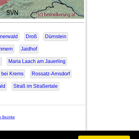
inerwald
Droß
Dürnstein
mmern
Jaidhof
l
Maria Laach am Jauerling
 bei Krems
Rossatz-Arnsdorf
ald
Straß im Straßertale
e Bezirke