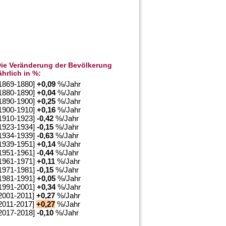
ie Veränderung der Bevölkerung
ährlich in %:
1869-1880]
+
0,09
%/Jahr
1880-1890]
+
0,04
%/Jahr
1890-1900]
+
0,25
%/Jahr
1900-1910]
+
0,16
%/Jahr
1910-1923]
-0,42
%/Jahr
1923-1934]
-0,15
%/Jahr
1934-1939]
-0,63
%/Jahr
1939-1951]
+
0,14
%/Jahr
1951-1961]
-0,44
%/Jahr
1961-1971]
+
0,11
%/Jahr
1971-1981]
-0,15
%/Jahr
1981-1991]
+
0,05
%/Jahr
1991-2001]
+
0,34
%/Jahr
2001-2011]
+
0,27
%/Jahr
2011-2017]
+
0,27
%/Jahr
2017-2018]
-0,10
%/Jahr