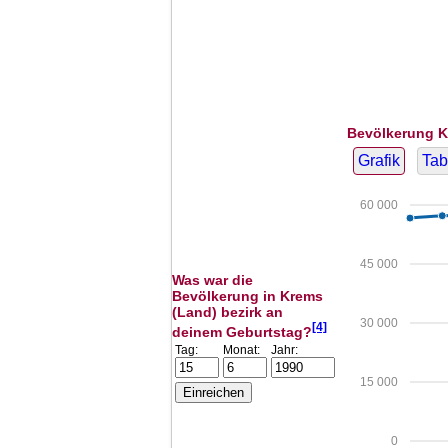
Bevölkerung K
Grafik
Tab
60 000
45 000
Was war die
Bevölkerung in Krems
(Land) bezirk an
30 000
[4]
deinem Geburtstag?
Tag:
Monat:
Jahr:
15 000
0