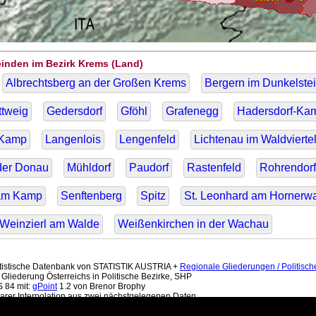
einden im Bezirk Krems (Land)
Albrechtsberg an der Großen Krems
Bergern im Dunkelste
ttweig
Gedersdorf
Gföhl
Grafenegg
Hadersdorf-Ka
 Kamp
Langenlois
Lengenfeld
Lichtenau im Waldvierte
der Donau
Mühldorf
Paudorf
Rastenfeld
Rohrendorf
am Kamp
Senftenberg
Spitz
St. Leonhard am Hornerw
Weinzierl am Walde
Weißenkirchen in der Wachau
atistische Datenbank von STATISTIK AUSTRIA +
Regionale Gliederungen / Politisch
 Gliederung Österreichs in Politische Bezirke, SHP
 84 mit:
gPoint
1.2 von Brenor Brophy
arer Interpolation aus zwei nächstgelegenen Daten.
den,
Politischen Bezirke
und Bundesländer
, Gebietsstand 1.1.2017