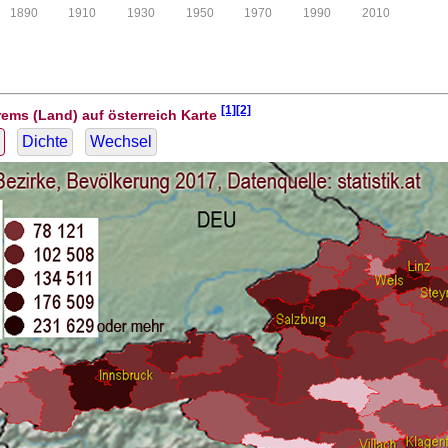
1890
1910
1930
1950
1970
1990
2010
[1][2]
rems (Land) auf österreich Karte
Dichte
Wechsel