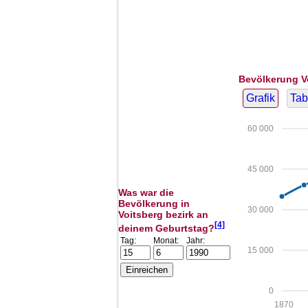
Bevölkerung V
Grafik
Tab
60 000
45 000
Was war die
Bevölkerung in
30 000
Voitsberg bezirk an
[4]
deinem Geburtstag?
Tag:
Monat:
Jahr:
15 000
0
1870