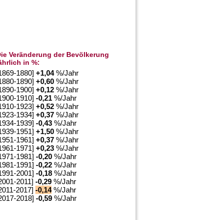
ie Veränderung der Bevölkerung
ährlich in %:
1869-1880]
+
1,04
%/Jahr
1880-1890]
+
0,60
%/Jahr
1890-1900]
+
0,12
%/Jahr
1900-1910]
-0,21
%/Jahr
1910-1923]
+
0,52
%/Jahr
1923-1934]
+
0,37
%/Jahr
1934-1939]
-0,43
%/Jahr
1939-1951]
+
1,50
%/Jahr
1951-1961]
+
0,37
%/Jahr
1961-1971]
+
0,23
%/Jahr
1971-1981]
-0,20
%/Jahr
1981-1991]
-0,22
%/Jahr
1991-2001]
-0,18
%/Jahr
2001-2011]
-0,29
%/Jahr
2011-2017]
-0,14
%/Jahr
2017-2018]
-0,59
%/Jahr