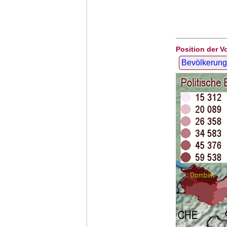
Position der V
Bevölkerung