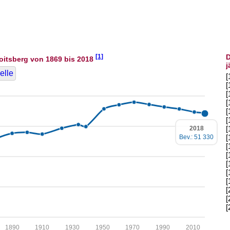
[1]
D
oitsberg von 1869 bis 2018
j
elle
[
[
[
[
[
[
[
2018
[
Bev.: 51 330
[
[
[
[
[
[
[
[
1890
1910
1930
1950
1970
1990
2010