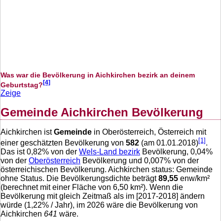
Was war die Bevölkerung in Aichkirchen bezirk an deinem
[4]
Geburtstag?
Zeige
Gemeinde Aichkirchen Bevölkerung
Aichkirchen ist
Gemeinde
in Oberösterreich, Österreich mit
[1]
einer geschätzten Bevölkerung von
582
(am 01.01.2018)
.
Das ist
0,82
% von der
Wels-Land bezirk
Bevölkerung,
0,04
%
von der
Oberösterreich
Bevölkerung und
0,007
% von der
österreichischen Bevölkerung. Aichkirchen status: Gemeinde
ohne Status. Die Bevölkerungsdichte beträgt
89,55
enw/km²
(berechnet mit einer Fläche von
6,50
km²). Wenn die
Bevölkerung mit gleich Zeitmaß als im [2017-2018] ändern
würde (
1,22
% / Jahr), im 2026 wäre die Bevölkerung von
Aichkirchen
641
wäre.