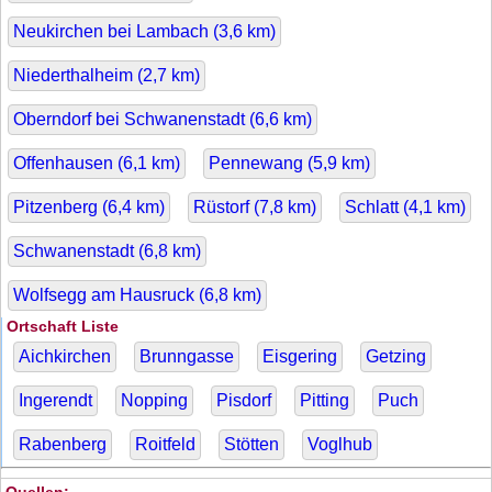
Neukirchen bei Lambach (
3,6
km)
Niederthalheim (
2,7
km)
Oberndorf bei Schwanenstadt (
6,6
km)
Offenhausen (
6,1
km)
Pennewang (
5,9
km)
Pitzenberg (
6,4
km)
Rüstorf (
7,8
km)
Schlatt (
4,1
km)
Schwanenstadt (
6,8
km)
Wolfsegg am Hausruck (
6,8
km)
Ortschaft Liste
Aichkirchen
Brunngasse
Eisgering
Getzing
Ingerendt
Nopping
Pisdorf
Pitting
Puch
Rabenberg
Roitfeld
Stötten
Voglhub
Quellen: