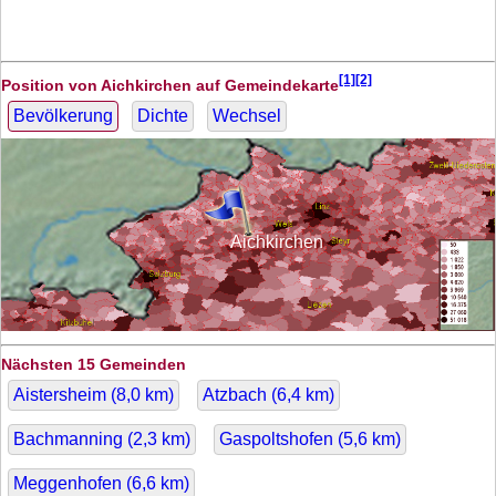
[1][2]
Position von Aichkirchen auf Gemeindekarte
Bevölkerung
Dichte
Wechsel
Aichkirchen
Nächsten 15 Gemeinden
Aistersheim (
8,0
km)
Atzbach (
6,4
km)
Bachmanning (
2,3
km)
Gaspoltshofen (
5,6
km)
Meggenhofen (
6,6
km)