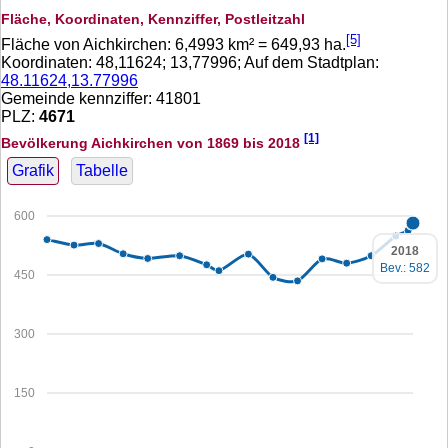
Fläche, Koordinaten, Kennziffer, Postleitzahl
[5]
Fläche von Aichkirchen:
6,4993
km² =
649,93
ha.
Koordinaten:
48,11624
;
13,77996
; Auf dem Stadtplan:
48.11624,13.77996
Gemeinde kennziffer: 41801
PLZ:
4671
[1]
Bevölkerung Aichkirchen von 1869 bis 2018
Grafik
Tabelle
600
2018
Bev.: 582
450
300
150