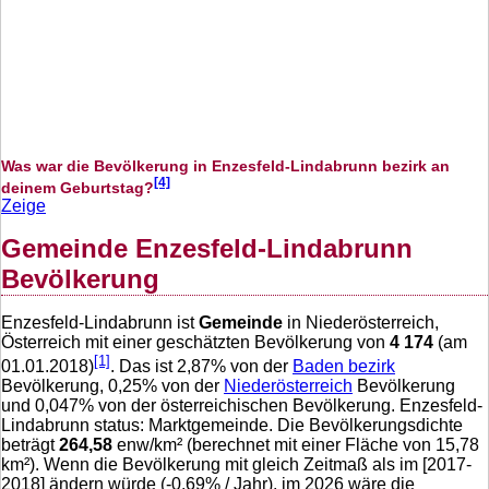
Was war die Bevölkerung in Enzesfeld-Lindabrunn bezirk an
[4]
deinem Geburtstag?
Zeige
Gemeinde Enzesfeld-Lindabrunn
Bevölkerung
Enzesfeld-Lindabrunn ist
Gemeinde
in Niederösterreich,
Österreich mit einer geschätzten Bevölkerung von
4 174
(am
[1]
01.01.2018)
. Das ist
2,87
% von der
Baden bezirk
Bevölkerung,
0,25
% von der
Niederösterreich
Bevölkerung
und
0,047
% von der österreichischen Bevölkerung. Enzesfeld-
Lindabrunn status: Marktgemeinde. Die Bevölkerungsdichte
beträgt
264,58
enw/km² (berechnet mit einer Fläche von
15,78
km²). Wenn die Bevölkerung mit gleich Zeitmaß als im [2017-
2018] ändern würde (
-0,69
% / Jahr), im 2026 wäre die