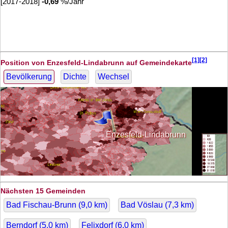
[2017-2018]
-0,69
%/Jahr
[1][2]
Position von Enzesfeld-Lindabrunn auf Gemeindekarte
Bevölkerung
Dichte
Wechsel
Enzesfeld-Lindabrunn
Nächsten 15 Gemeinden
Bad Fischau-Brunn (
9,0
km)
Bad Vöslau (
7,3
km)
Berndorf (
5,0
km)
Felixdorf (
6,0
km)