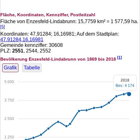
Fläche, Koordinaten, Kennziffer, Postleitzahl
Fläche von Enzesfeld-Lindabrunn:
15,7759
km² =
1 577,59
ha.
[5]
Koordinaten:
47,91284
;
16,16981
; Auf dem Stadtplan:
47.91284,16.16981
Gemeinde kennziffer: 30608
PLZ:
2551
, 2544, 2552
[1]
Bevölkerung Enzesfeld-Lindabrunn von 1869 bis 2018
Grafik
Tabelle
2018
5 000
Bev.: 4 174
3 750
2 500
1 250