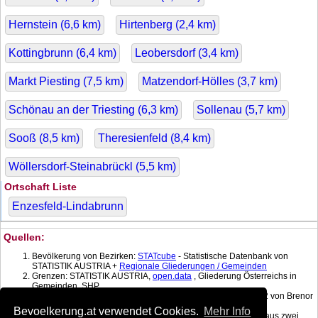
Hernstein (
6,6
km)
Hirtenberg (
2,4
km)
Kottingbrunn (
6,4
km)
Leobersdorf (
3,4
km)
Markt Piesting (
7,5
km)
Matzendorf-Hölles (
3,7
km)
Schönau an der Triesting (
6,3
km)
Sollenau (
5,7
km)
Sooß (
8,5
km)
Theresienfeld (
8,4
km)
Wöllersdorf-Steinabrückl (
5,5
km)
Ortschaft Liste
Enzesfeld-Lindabrunn
Quellen:
Bevölkerung von Bezirken:
STATcube
- Statistische Datenbank von
STATISTIK AUSTRIA +
Regionale Gliederungen / Gemeinden
Grenzen: STATISTIK AUSTRIA,
open.data
, Gliederung Österreichs in
Gemeinden, SHP
Koordinatenkonverter MGI Lambert -> WGS 84 mit:
gPoint
1.2 von Brenor
Brophy
Bevoelkerung.at verwendet Cookies.
Mehr Info
Bevölkerung am Datum: Berechnet mit linearer Interpolation aus zwei