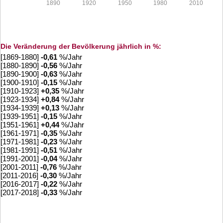
1890
1920
1950
1980
2010
Die Veränderung der Bevölkerung jährlich in %:
[1869-1880]
-0,61
%/Jahr
[1880-1890]
-0,56
%/Jahr
[1890-1900]
-0,63
%/Jahr
[1900-1910]
-0,15
%/Jahr
[1910-1923]
+
0,35
%/Jahr
[1923-1934]
+
0,84
%/Jahr
[1934-1939]
+
0,13
%/Jahr
[1939-1951]
-0,15
%/Jahr
[1951-1961]
+
0,44
%/Jahr
[1961-1971]
-0,35
%/Jahr
[1971-1981]
-0,23
%/Jahr
[1981-1991]
-0,51
%/Jahr
[1991-2001]
-0,04
%/Jahr
[2001-2011]
-0,76
%/Jahr
[2011-2016]
-0,30
%/Jahr
[2016-2017]
-0,22
%/Jahr
[2017-2018]
-0,33
%/Jahr