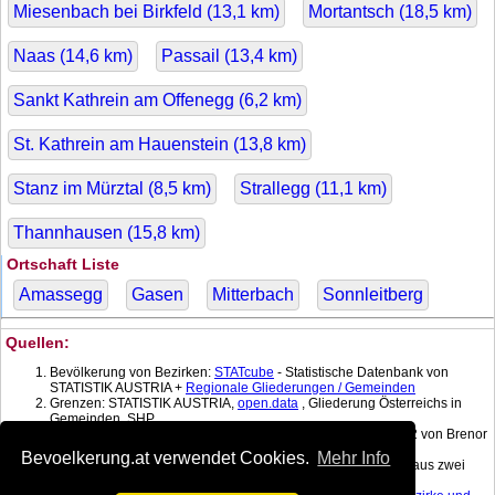
Miesenbach bei Birkfeld (
13,1
km)
Mortantsch (
18,5
km)
Naas (
14,6
km)
Passail (
13,4
km)
Sankt Kathrein am Offenegg (
6,2
km)
St. Kathrein am Hauenstein (
13,8
km)
Stanz im Mürztal (
8,5
km)
Strallegg (
11,1
km)
Thannhausen (
15,8
km)
Ortschaft Liste
Amassegg
Gasen
Mitterbach
Sonnleitberg
Quellen:
Bevölkerung von Bezirken:
STATcube
- Statistische Datenbank von
STATISTIK AUSTRIA +
Regionale Gliederungen / Gemeinden
Grenzen: STATISTIK AUSTRIA,
open.data
, Gliederung Österreichs in
Gemeinden, SHP
Koordinatenkonverter MGI Lambert -> WGS 84 mit:
gPoint
1.2 von Brenor
Brophy
Bevoelkerung.at verwendet Cookies.
Mehr Info
Bevölkerung am Datum: Berechnet mit linearer Interpolation aus zwei
nächstgelegenen Daten.