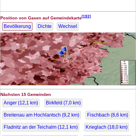
[1][2]
Position von Gasen auf Gemeindekarte
Bevölkerung
Dichte
Wechsel
Gasen
Nächsten 15 Gemeinden
Anger (
12,1
km)
Birkfeld (
7,0
km)
Breitenau am Hochlantsch (
9,2
km)
Fischbach (
8,6
km)
Fladnitz an der Teichalm (
12,1
km)
Krieglach (
18,0
km)