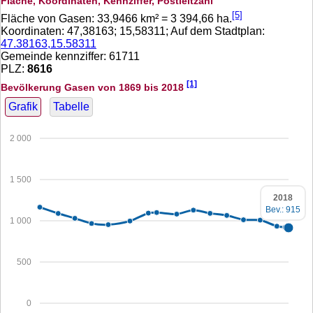
Fläche, Koordinaten, Kennziffer, Postleitzahl
[5]
Fläche von Gasen:
33,9466
km² =
3 394,66
ha.
Koordinaten:
47,38163
;
15,58311
; Auf dem Stadtplan:
47.38163,15.58311
Gemeinde kennziffer: 61711
PLZ:
8616
[1]
Bevölkerung Gasen von 1869 bis 2018
Grafik
Tabelle
2 000
1 500
2018
Bev.: 915
1 000
500
0