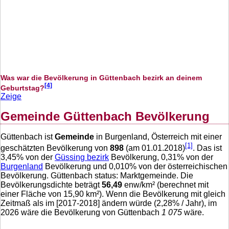
Was war die Bevölkerung in Güttenbach bezirk an deinem
[4]
Geburtstag?
Zeige
Gemeinde Güttenbach Bevölkerung
Güttenbach ist
Gemeinde
in Burgenland, Österreich mit einer
[1]
geschätzten Bevölkerung von
898
(am 01.01.2018)
. Das ist
3,45
% von der
Güssing bezirk
Bevölkerung,
0,31
% von der
Burgenland
Bevölkerung und
0,010
% von der österreichischen
Bevölkerung. Güttenbach status: Marktgemeinde. Die
Bevölkerungsdichte beträgt
56,49
enw/km² (berechnet mit
einer Fläche von
15,90
km²). Wenn die Bevölkerung mit gleich
Zeitmaß als im [2017-2018] ändern würde (
2,28
% / Jahr), im
2026 wäre die Bevölkerung von Güttenbach
1 075
wäre.