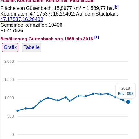
Fläche, Koordinaten, Kennziffer, Postleitzahl
[5]
Fläche von Güttenbach:
15,8977
km² =
1 589,77
ha.
Koordinaten:
47,17537
;
16,29402
; Auf dem Stadtplan:
47.17537,16.29402
Gemeinde kennziffer: 10406
PLZ:
7536
[1]
Bevölkerung Güttenbach von 1869 bis 2018
Grafik
Tabelle
2 000
1 500
2018
Bev.: 898
1 000
500
0