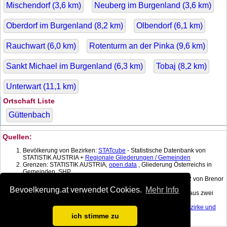
Mischendorf (
3,6
km)
Neuberg im Burgenland (
3,6
km)
Oberdorf im Burgenland (
8,2
km)
Olbendorf (
6,1
km)
Rauchwart (
6,0
km)
Rotenturm an der Pinka (
9,6
km)
Sankt Michael im Burgenland (
6,3
km)
Tobaj (
8,2
km)
Unterwart (
11,1
km)
Ortschaft Liste
Güttenbach
Quellen:
Bevölkerung von Bezirken:
STATcube
- Statistische Datenbank von
STATISTIK AUSTRIA +
Regionale Gliederungen / Gemeinden
Grenzen: STATISTIK AUSTRIA,
open.data
, Gliederung Österreichs in
Gemeinden, SHP
Koordinatenkonverter MGI Lambert -> WGS 84 mit:
gPoint
1.2 von Brenor
Brophy
Bevoelkerung.at verwendet Cookies.
Mehr Info
Bevölkerung am Datum: Berechnet mit linearer Interpolation aus zwei
nächstgelegenen Daten.
Fläche:
Dauersiedlungsraum der
Gemeinden
, Politischen Bezirke und
Bundesländer
, Gebietsstand 1.1.2017
ich stimme zu