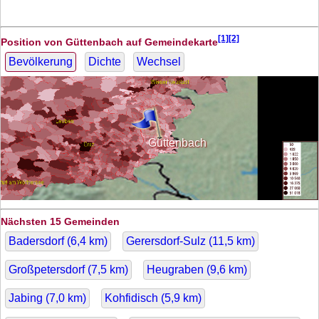
[1][2]
Position von Güttenbach auf Gemeindekarte
Bevölkerung
Dichte
Wechsel
Güttenbach
Nächsten 15 Gemeinden
Badersdorf (
6,4
km)
Gerersdorf-Sulz (
11,5
km)
Großpetersdorf (
7,5
km)
Heugraben (
9,6
km)
Jabing (
7,0
km)
Kohfidisch (
5,9
km)