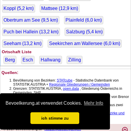
Koppl (
5,2
km)
Mattsee (
12,9
km)
Obertrum am See (
9,5
km)
Plainfeld (
6,0
km)
Puch bei Hallein (
13,2
km)
Salzburg (
5,4
km)
Seeham (
13,2
km)
Seekirchen am Wallersee (
6,0
km)
Ortschaft Liste
Berg
Esch
Hallwang
Zilling
Quellen:
Bevölkerung von Bezirken:
STATcube
- Statistische Datenbank von
STATISTIK AUSTRIA +
Regionale Gliederungen / Gemeinden
Grenzen: STATISTIK AUSTRIA,
open.data
, Gliederung Österreichs in
Gemeinden, SHP
Koordinatenkonverter MGI Lambert -> WGS 84 mit:
gPoint
1.2 von Brenor
Brophy
Bevoelkerung.at verwendet Cookies.
Mehr Info
Bevölkerung am Datum: Berechnet mit linearer Interpolation aus zwei
nächstgelegenen Daten.
Fläche:
Dauersiedlungsraum der
Gemeinden
, Politischen Bezirke und
Bundesländer
, Gebietsstand 1.1.2017
ich stimme zu
© 2017 bevoelkerung.at •
Nutzungsbedingungen