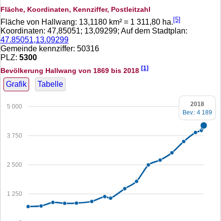
Fläche, Koordinaten, Kennziffer, Postleitzahl
[5]
Fläche von Hallwang:
13,1180
km² =
1 311,80
ha.
Koordinaten:
47,85051
;
13,09299
; Auf dem Stadtplan:
47.85051,13.09299
Gemeinde kennziffer: 50316
PLZ:
5300
[1]
Bevölkerung Hallwang von 1869 bis 2018
Grafik
Tabelle
2018
5 000
Bev.: 4 189
3 750
2 500
1 250