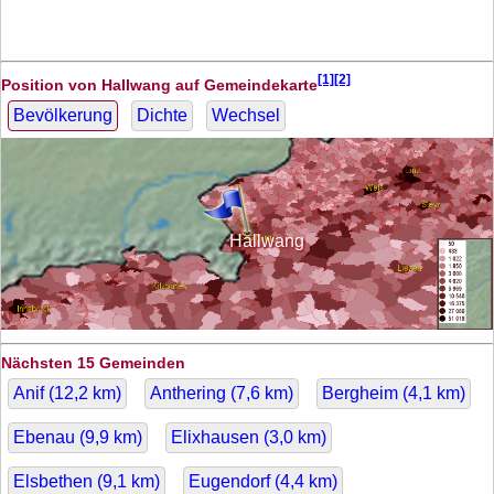
[1][2]
Position von Hallwang auf Gemeindekarte
Bevölkerung
Dichte
Wechsel
Hallwang
Nächsten 15 Gemeinden
Anif (
12,2
km)
Anthering (
7,6
km)
Bergheim (
4,1
km)
Ebenau (
9,9
km)
Elixhausen (
3,0
km)
Elsbethen (
9,1
km)
Eugendorf (
4,4
km)