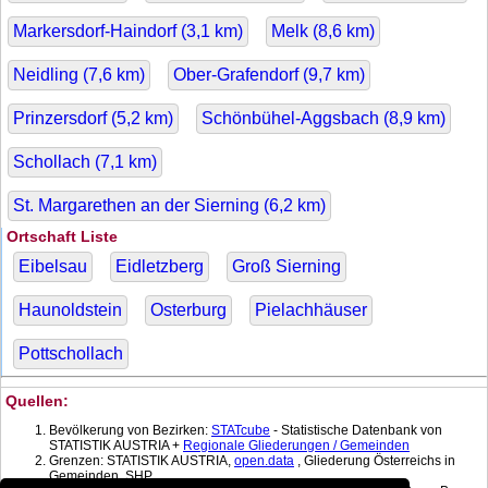
Markersdorf-Haindorf (
3,1
km)
Melk (
8,6
km)
Neidling (
7,6
km)
Ober-Grafendorf (
9,7
km)
Prinzersdorf (
5,2
km)
Schönbühel-Aggsbach (
8,9
km)
Schollach (
7,1
km)
St. Margarethen an der Sierning (
6,2
km)
Ortschaft Liste
Eibelsau
Eidletzberg
Groß Sierning
Haunoldstein
Osterburg
Pielachhäuser
Pottschollach
Quellen:
Bevölkerung von Bezirken:
STATcube
- Statistische Datenbank von
STATISTIK AUSTRIA +
Regionale Gliederungen / Gemeinden
Grenzen: STATISTIK AUSTRIA,
open.data
, Gliederung Österreichs in
Gemeinden, SHP