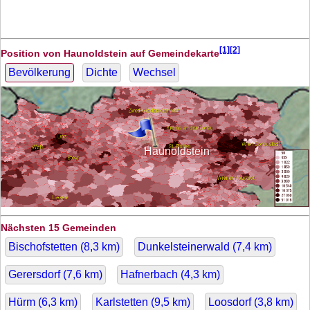
[1][2]
Position von Haunoldstein auf Gemeindekarte
Bevölkerung
Dichte
Wechsel
Haunoldstein
Nächsten 15 Gemeinden
Bischofstetten (
8,3
km)
Dunkelsteinerwald (
7,4
km)
Gerersdorf (
7,6
km)
Hafnerbach (
4,3
km)
Hürm (
6,3
km)
Karlstetten (
9,5
km)
Loosdorf (
3,8
km)