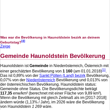
Was war die Bevölkerung in Haunoldstein bezirk an deinem
[4]
Geburtstag?
Zeige
Gemeinde Haunoldstein Bevölkerung
Haunoldstein ist
Gemeinde
in Niederösterreich, Österreich mit
[1]
einer geschätzten Bevölkerung von
1 160
(am 01.01.2018)
.
Das ist
0,89
% von der
Sankt Pölten (Land) bezirk
Bevölkerung,
0,07
% von der
Niederösterreich
Bevölkerung und
0,013
% von
der österreichischen Bevölkerung. Haunoldstein status:
Gemeinde ohne Status. Die Bevölkerungsdichte beträgt
117,35
enw/km² (berechnet mit einer Fläche von
9,89
km²).
Wenn die Bevölkerung mit gleich Zeitmaß als im [2017-2018]
ändern würde (
1,13
% / Jahr), im 2026 wäre die Bevölkerung
von Haunoldstein
1 269
wäre.