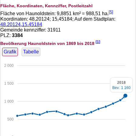
Fläche, Koordinaten, Kennziffer, Postleitzahl
[5]
Fläche von Haunoldstein:
9,8851
km² =
988,51
ha.
Koordinaten:
48,20124
;
15,45184
; Auf dem Stadtplan:
48.20124,15.45184
Gemeinde kennziffer: 31911
PLZ:
3384
[1]
Bevölkerung Haunoldstein von 1869 bis 2018
Grafik
Tabelle
2 000
2018
1 500
Bev.: 1 160
1 000
500