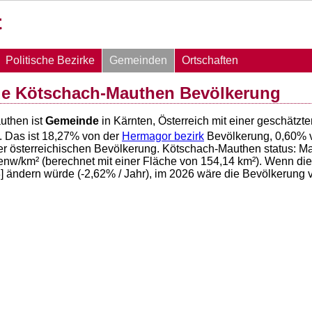
Politische Bezirke
Gemeinden
Ortschaften
e Kötschach-Mauthen Bevölkerung
uthen ist
Gemeinde
in Kärnten, Österreich mit einer geschätz
. Das ist
18,27
% von der
Hermagor bezirk
Bevölkerung,
0,60
% 
r österreichischen Bevölkerung. Kötschach-Mauthen status: M
nw/km² (berechnet mit einer Fläche von
154,14
km²). Wenn die
] ändern würde (
-2,62
% / Jahr), im 2026 wäre die Bevölkerun