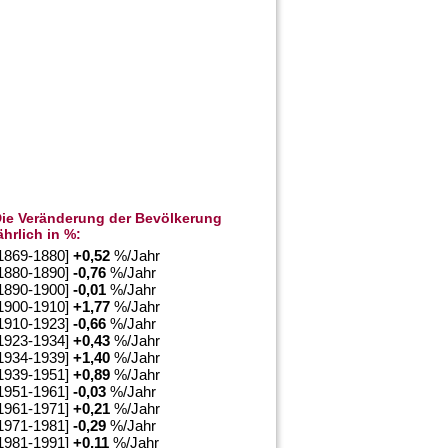
ie Veränderung der Bevölkerung
ährlich in %:
1869-1880]
+
0,52
%/Jahr
1880-1890]
-0,76
%/Jahr
1890-1900]
-0,01
%/Jahr
1900-1910]
+
1,77
%/Jahr
1910-1923]
-0,66
%/Jahr
1923-1934]
+
0,43
%/Jahr
1934-1939]
+
1,40
%/Jahr
1939-1951]
+
0,89
%/Jahr
1951-1961]
-0,03
%/Jahr
1961-1971]
+
0,21
%/Jahr
1971-1981]
-0,29
%/Jahr
1981-1991]
+
0,11
%/Jahr