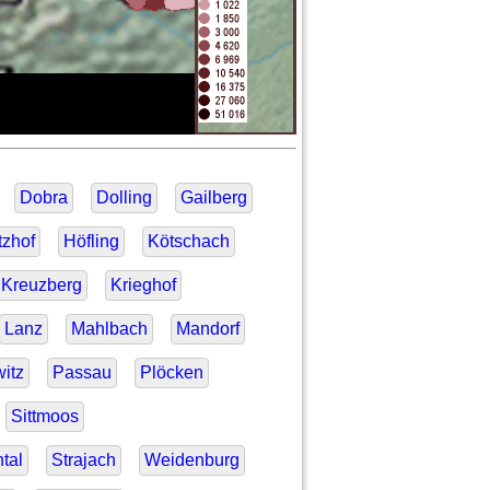
Dobra
Dolling
Gailberg
tzhof
Höfling
Kötschach
Kreuzberg
Krieghof
Lanz
Mahlbach
Mandorf
itz
Passau
Plöcken
Sittmoos
tal
Strajach
Weidenburg