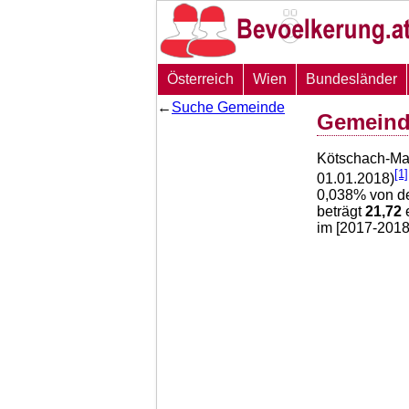
Österreich
Wien
Bundesländer
←
Suche Gemeinde
Gemeind
Kötschach-Ma
[1]
01.01.2018)
0,038
% von de
beträgt
21,72
e
im [2017-2018