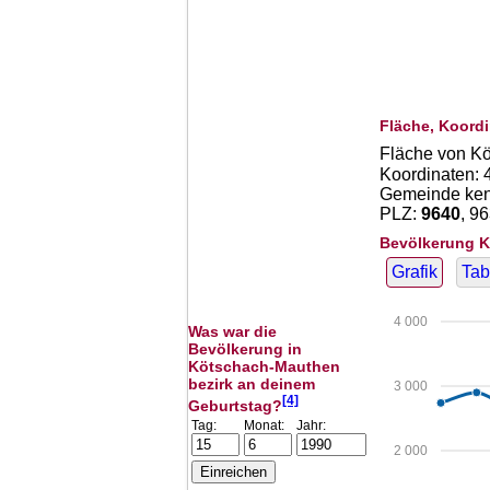
Fläche, Koordi
Fläche von K
Koordinaten:
Gemeinde kenn
PLZ:
9640
, 9
Bevölkerung K
Grafik
Tab
4 000
Was war die
Bevölkerung in
Kötschach-Mauthen
bezirk an deinem
3 000
[4]
Geburtstag?
Tag:
Monat:
Jahr:
2 000