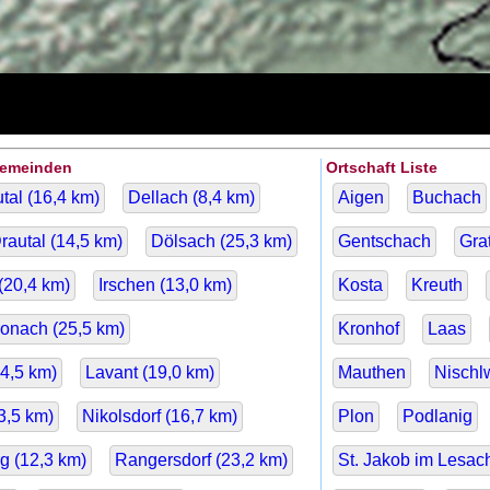
Gemeinden
Ortschaft Liste
tal (
16,4
km)
Dellach (
8,4
km)
Aigen
Buchach
rautal (
14,5
km)
Dölsach (
25,3
km)
Gentschach
Gra
(
20,4
km)
Irschen (
13,0
km)
Kosta
Kreuth
ronach (
25,5
km)
Kronhof
Laas
4,5
km)
Lavant (
19,0
km)
Mauthen
Nischlw
3,5
km)
Nikolsdorf (
16,7
km)
Plon
Podlanig
g (
12,3
km)
Rangersdorf (
23,2
km)
St. Jakob im Lesach