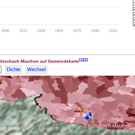
[
[
[
[
[
1890
1910
1930
1950
1970
1990
2010
[1][2]
Kötschach-Mauthen auf Gemeindekarte
Dichte
Wechsel
Kötschach-Mauthen