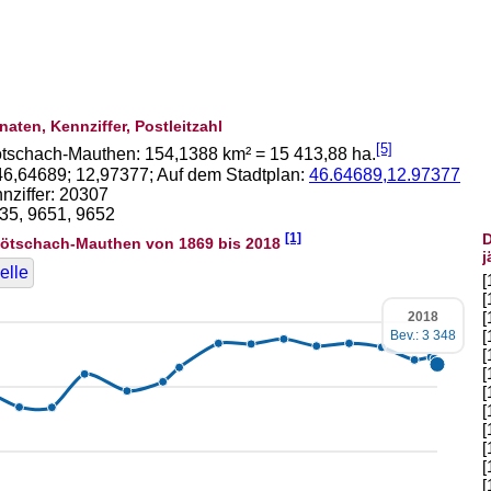
naten, Kennziffer, Postleitzahl
[5]
ötschach-Mauthen:
154,1388
km² =
15 413,88
ha.
46,64689
;
12,97377
; Auf dem Stadtplan:
46.64689,12.97377
ziffer: 20307
635, 9651, 9652
[1]
D
ötschach-Mauthen von 1869 bis 2018
j
elle
[
[
[
2018
[
Bev.: 3 348
[
[
[
[
[
[
[
[