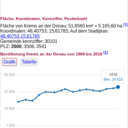
Fläche, Koordinaten, Kennziffer, Postleitzahl
[5]
Fläche von Krems an der Donau:
51,6560
km² =
5 165,60
ha.
Koordinaten:
48,40753
;
15,61785
; Auf dem Stadtplan:
48.40753,15.61785
Gemeinde kennziffer: 30101
PLZ:
3500
, 3506, 3541
[1]
Bevölkerung Krems an der Donau von 1869 bis 2018
Grafik
Tabelle
2018
30 000
Bev.: 24 610
22 500
15 000
7 500