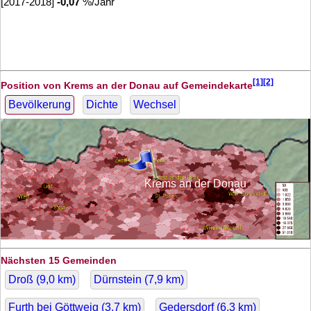
[2017-2018]
-0,07
%/Jahr
[1][2]
Position von Krems an der Donau auf Gemeindekarte
Bevölkerung
Dichte
Wechsel
Krems an der Donau
Nächsten 15 Gemeinden
Droß (
9,0
km)
Dürnstein (
7,9
km)
Furth bei Göttweig (
3,7
km)
Gedersdorf (
6,3
km)