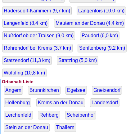
Hadersdorf-Kammern (
9,7
km)
Langenlois (
10,0
km)
Lengenfeld (
8,4
km)
Mautern an der Donau (
4,4
km)
Nußdorf ob der Traisen (
9,0
km)
Paudorf (
6,0
km)
Rohrendorf bei Krems (
3,7
km)
Senftenberg (
9,2
km)
Statzendorf (
11,3
km)
Stratzing (
5,0
km)
Wölbling (
10,8
km)
Ortschaft Liste
Angern
Brunnkirchen
Egelsee
Gneixendorf
Hollenburg
Krems an der Donau
Landersdorf
Lerchenfeld
Rehberg
Scheibenhof
Stein an der Donau
Thallern