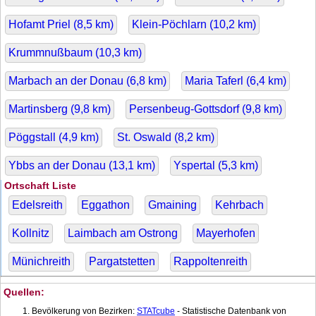
Hofamt Priel (
8,5
km)
Klein-Pöchlarn (
10,2
km)
Krummnußbaum (
10,3
km)
Marbach an der Donau (
6,8
km)
Maria Taferl (
6,4
km)
Martinsberg (
9,8
km)
Persenbeug-Gottsdorf (
9,8
km)
Pöggstall (
4,9
km)
St. Oswald (
8,2
km)
Ybbs an der Donau (
13,1
km)
Yspertal (
5,3
km)
Ortschaft Liste
Edelsreith
Eggathon
Gmaining
Kehrbach
Kollnitz
Laimbach am Ostrong
Mayerhofen
Münichreith
Pargatstetten
Rappoltenreith
Quellen:
Bevölkerung von Bezirken:
STATcube
- Statistische Datenbank von