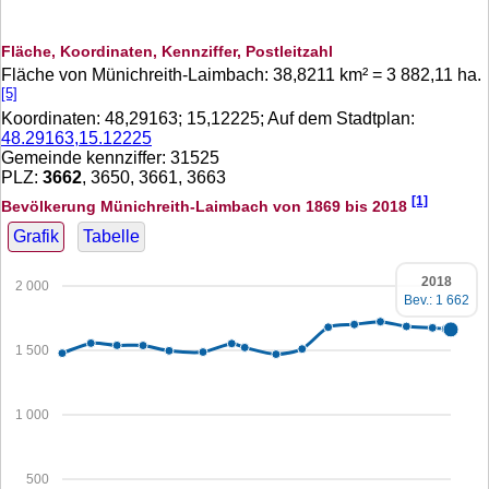
Fläche, Koordinaten, Kennziffer, Postleitzahl
Fläche von Münichreith-Laimbach:
38,8211
km² =
3 882,11
ha.
[5]
Koordinaten:
48,29163
;
15,12225
; Auf dem Stadtplan:
48.29163,15.12225
Gemeinde kennziffer: 31525
PLZ:
3662
, 3650, 3661, 3663
[1]
Bevölkerung Münichreith-Laimbach von 1869 bis 2018
Grafik
Tabelle
2018
2 000
Bev.: 1 662
1 500
1 000
500