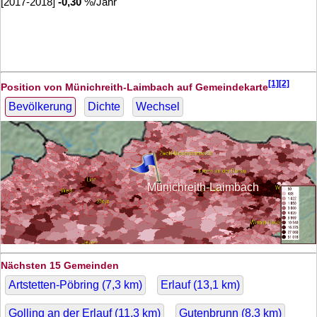
[2017-2018]
-0,30
%/Jahr
[1][2]
Position von Münichreith-Laimbach auf Gemeindekarte
Bevölkerung
Dichte
Wechsel
Münichreith-Laimbach
Nächsten 15 Gemeinden
Artstetten-Pöbring (
7,3
km)
Erlauf (
13,1
km)
Golling an der Erlauf (
11,3
km)
Gutenbrunn (
8,3
km)