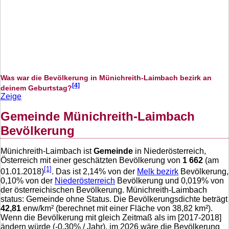
Was war die Bevölkerung in Münichreith-Laimbach bezirk an
[4]
deinem Geburtstag?
Zeige
Gemeinde Münichreith-Laimbach
Bevölkerung
Münichreith-Laimbach ist
Gemeinde
in Niederösterreich,
Österreich mit einer geschätzten Bevölkerung von
1 662
(am
[1]
01.01.2018)
. Das ist
2,14
% von der
Melk bezirk
Bevölkerung,
0,10
% von der
Niederösterreich
Bevölkerung und
0,019
% von
der österreichischen Bevölkerung. Münichreith-Laimbach
status: Gemeinde ohne Status. Die Bevölkerungsdichte beträgt
42,81
enw/km² (berechnet mit einer Fläche von
38,82
km²).
Wenn die Bevölkerung mit gleich Zeitmaß als im [2017-2018]
ändern würde (
-0,30
% / Jahr), im 2026 wäre die Bevölkerung