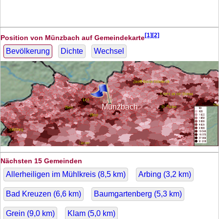
[1][2]
Position von Münzbach auf Gemeindekarte
Bevölkerung
Dichte
Wechsel
Münzbach
Nächsten 15 Gemeinden
Allerheiligen im Mühlkreis (
8,5
km)
Arbing (
3,2
km)
Bad Kreuzen (
6,6
km)
Baumgartenberg (
5,3
km)
Grein (
9,0
km)
Klam (
5,0
km)