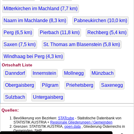
Mitterkirchen im Machland (
7,7
km)
Naarn im Machlande (
8,3
km)
Pabneukirchen (
10,0
km)
Perg (
6,5
km)
Pierbach (
11,8
km)
Rechberg (
5,4
km)
Saxen (
7,5
km)
St. Thomas am Blasenstein (
5,8
km)
Windhaag bei Perg (
4,3
km)
Ortschaft Liste
Danndorf
Innernstein
Mollnegg
Münzbach
Obergaisberg
Pilgram
Priehetsberg
Saxenegg
Sulzbach
Untergaisberg
Quellen:
Bevölkerung von Bezirken:
STATcube
- Statistische Datenbank von
STATISTIK AUSTRIA +
Regionale Gliederungen / Gemeinden
Grenzen: STATISTIK AUSTRIA,
open.data
, Gliederung Österreichs in
Gemeinden, SHP