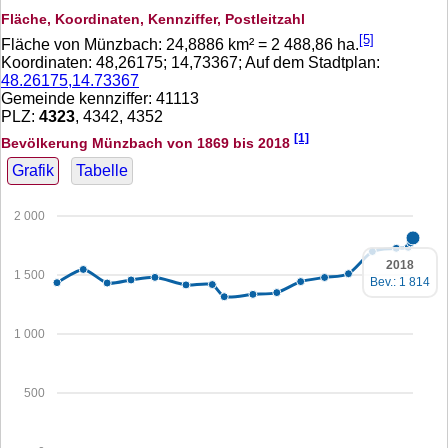
Fläche, Koordinaten, Kennziffer, Postleitzahl
[5]
Fläche von Münzbach:
24,8886
km² =
2 488,86
ha.
Koordinaten:
48,26175
;
14,73367
; Auf dem Stadtplan:
48.26175,14.73367
Gemeinde kennziffer: 41113
PLZ:
4323
, 4342, 4352
[1]
Bevölkerung Münzbach von 1869 bis 2018
Grafik
Tabelle
2 000
2018
1 500
Bev.: 1 814
1 000
500