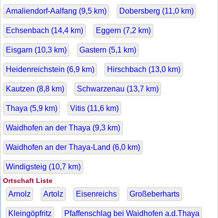
Amaliendorf-Aalfang (
9,5
km)
Dobersberg (
11,0
km)
Echsenbach (
14,4
km)
Eggern (
7,2
km)
Eisgarn (
10,3
km)
Gastern (
5,1
km)
Heidenreichstein (
6,9
km)
Hirschbach (
13,0
km)
Kautzen (
8,8
km)
Schwarzenau (
13,7
km)
Thaya (
5,9
km)
Vitis (
11,6
km)
Waidhofen an der Thaya (
9,3
km)
Waidhofen an der Thaya-Land (
6,0
km)
Windigsteig (
10,7
km)
Ortschaft Liste
Arnolz
Artolz
Eisenreichs
Großeberharts
Kleingöpfritz
Pfaffenschlag bei Waidhofen a.d.Thaya