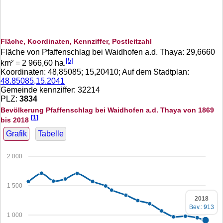
Fläche, Koordinaten, Kennziffer, Postleitzahl
Fläche von Pfaffenschlag bei Waidhofen a.d. Thaya:
29,6660
[5]
km² =
2 966,60
ha.
Koordinaten:
48,85085
;
15,20410
; Auf dem Stadtplan:
48.85085,15.2041
Gemeinde kennziffer: 32214
PLZ:
3834
Bevölkerung Pfaffenschlag bei Waidhofen a.d. Thaya von 1869
[1]
bis 2018
Grafik
Tabelle
2 000
1 500
2018
Bev.: 913
1 000