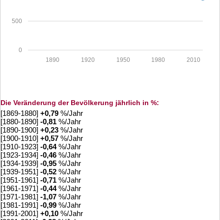
500
0
1890
1920
1950
1980
2010
Die Veränderung der Bevölkerung jährlich in %:
[1869-1880]
+
0,79
%/Jahr
[1880-1890]
-0,81
%/Jahr
[1890-1900]
+
0,23
%/Jahr
[1900-1910]
+
0,57
%/Jahr
[1910-1923]
-0,64
%/Jahr
[1923-1934]
-0,46
%/Jahr
[1934-1939]
-0,95
%/Jahr
[1939-1951]
-0,52
%/Jahr
[1951-1961]
-0,71
%/Jahr
[1961-1971]
-0,44
%/Jahr
[1971-1981]
-1,07
%/Jahr
[1981-1991]
-0,99
%/Jahr
[1991-2001]
+
0,10
%/Jahr