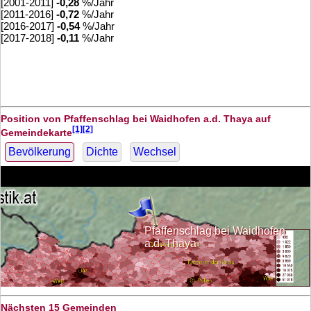
[2001-2011]
-0,28
%/Jahr
[2011-2016]
-0,72
%/Jahr
[2016-2017]
-0,54
%/Jahr
[2017-2018]
-0,11
%/Jahr
Position von Pfaffenschlag bei Waidhofen a.d. Thaya auf
[1][2]
Gemeindekarte
Bevölkerung
Dichte
Wechsel
Pfaffenschlag bei Waidhofen
a.d. Thaya
Nächsten 15 Gemeinden