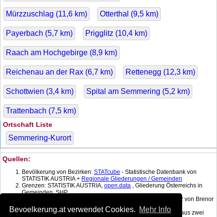
Mürzzuschlag (
11,6
km)
Otterthal (
9,5
km)
Payerbach (
5,7
km)
Prigglitz (
10,4
km)
Raach am Hochgebirge (
8,9
km)
Reichenau an der Rax (
6,7
km)
Rettenegg (
12,3
km)
Schottwien (
3,4
km)
Spital am Semmering (
5,2
km)
Trattenbach (
7,5
km)
Ortschaft Liste
Semmering-Kurort
Quellen:
Bevölkerung von Bezirken:
STATcube
- Statistische Datenbank von
STATISTIK AUSTRIA +
Regionale Gliederungen / Gemeinden
Grenzen: STATISTIK AUSTRIA,
open.data
, Gliederung Österreichs in
Gemeinden, SHP
Koordinatenkonverter MGI Lambert -> WGS 84 mit:
gPoint
1.2 von Brenor
Brophy
Bevoelkerung.at verwendet Cookies.
Mehr Info
Bevölkerung am Datum: Berechnet mit linearer Interpolation aus zwei