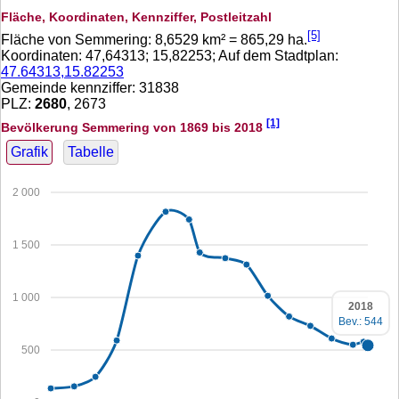
Fläche, Koordinaten, Kennziffer, Postleitzahl
[5]
Fläche von Semmering:
8,6529
km² =
865,29
ha.
Koordinaten:
47,64313
;
15,82253
; Auf dem Stadtplan:
47.64313,15.82253
Gemeinde kennziffer: 31838
PLZ:
2680
, 2673
[1]
Bevölkerung Semmering von 1869 bis 2018
Grafik
Tabelle
2 000
1 500
1 000
2018
Bev.: 544
500