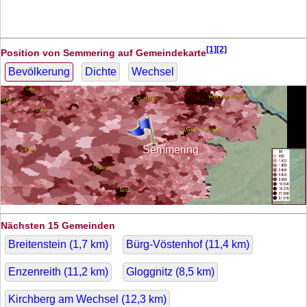
[1][2]
Position von Semmering auf Gemeindekarte
Bevölkerung
Dichte
Wechsel
Semmering
Nächsten 15 Gemeinden
Breitenstein (
1,7
km)
Bürg-Vöstenhof (
11,4
km)
Enzenreith (
11,2
km)
Gloggnitz (
8,5
km)
Kirchberg am Wechsel (
12,3
km)