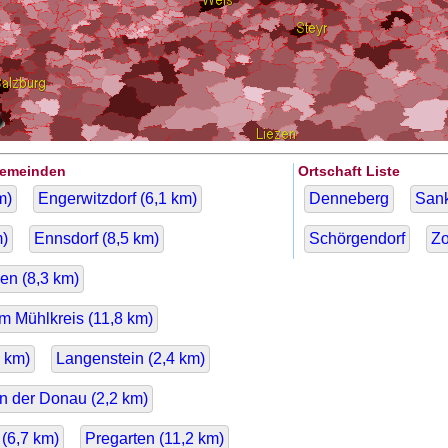
Gemeinden
Ortschaft Liste
m)
Engerwitzdorf (
6,1
km)
Denneberg
Sank
)
Ennsdorf (
8,5
km)
Schörgendorf
Zo
en (
8,3
km)
m Mühlkreis (
11,8
km)
km)
Langenstein (
2,4
km)
n der Donau (
2,2
km)
(
6,7
km)
Pregarten (
11,2
km)