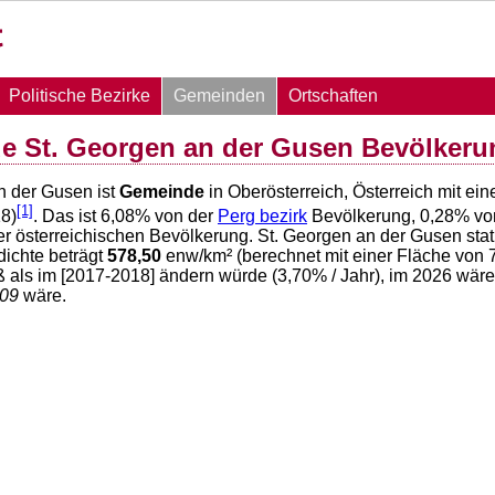
Politische Bezirke
Gemeinden
Ortschaften
e St. Georgen an der Gusen Bevölkeru
n der Gusen ist
Gemeinde
in Oberösterreich, Österreich mit e
[1]
8)
. Das ist
6,08
% von der
Perg bezirk
Bevölkerung,
0,28
% vo
r österreichischen Bevölkerung. St. Georgen an der Gusen sta
ichte beträgt
578,50
enw/km² (berechnet mit einer Fläche von
ß als im [2017-2018] ändern würde (
3,70
% / Jahr), im 2026 wär
509
wäre.