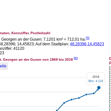
naten, Kennziffer, Postleitzahl
[5]
. Georgen an der Gusen:
7,1201
km² =
712,01
ha.
48,28396
;
14,45823
; Auf dem Stadtplan:
48.28396,14.45823
ziffer: 41120
223
[1]
D
t. Georgen an der Gusen von 1869 bis 2018
j
elle
[
[
[
2018
[
Bev.: 4 119
[
[
[
[
[
[
[