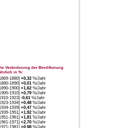
ie Veränderung der Bevölkerung
ährlich in %:
1869-1880]
+
0,32
%/Jahr
1880-1890]
+
0,01
%/Jahr
1890-1900]
+
1,62
%/Jahr
1900-1910]
+
0,79
%/Jahr
1910-1923]
-0,61
%/Jahr
1923-1934]
+
0,48
%/Jahr
1934-1939]
+
0,47
%/Jahr
1939-1951]
+
1,92
%/Jahr
1951-1961]
+
1,81
%/Jahr
1961-1971]
+
2,70
%/Jahr
1971-1981]
+
0,98
%/Jahr