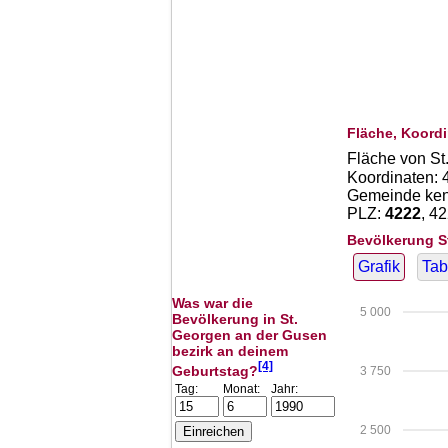
Fläche, Koordi
Fläche von St
Koordinaten:
Gemeinde kenn
PLZ:
4222
, 4
Bevölkerung S
Grafik
Tab
Was war die
5 000
Bevölkerung in St.
Georgen an der Gusen
bezirk an deinem
[4]
Geburtstag?
3 750
Tag:
Monat:
Jahr:
2 500