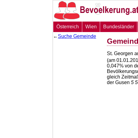
Österreich
Wien
Bundesländer
←
Suche Gemeinde
Gemeind
St. Georgen a
(am 01.01.201
0,047
% von de
Bevölkerungsd
gleich Zeitma
der Gusen
5 