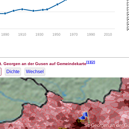
[
[
[
[
[
[
1890
1910
1930
1950
1970
1990
2010
[1][2]
St. Georgen an der Gusen auf Gemeindekarte
Dichte
Wechsel
St. Georgen an der G