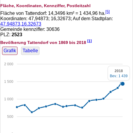
Fläche, Koordinaten, Kennziffer, Postleitzahl
[5]
Fläche von Tattendorf:
14,3496
km² =
1 434,96
ha.
Koordinaten:
47,94873
;
16,32673
; Auf dem Stadtplan:
47.94873,16.32673
Gemeinde kennziffer: 30636
PLZ:
2523
[1]
Bevölkerung Tattendorf von 1869 bis 2018
Grafik
Tabelle
2 000
2018
Bev.: 1 439
1 500
1 000
500