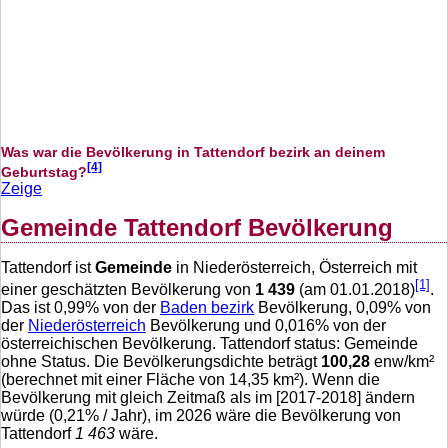
Was war die Bevölkerung in Tattendorf bezirk an deinem
[4]
Geburtstag?
Zeige
Gemeinde Tattendorf Bevölkerung
Tattendorf ist
Gemeinde
in Niederösterreich, Österreich mit
[1]
einer geschätzten Bevölkerung von
1 439
(am 01.01.2018)
.
Das ist
0,99
% von der
Baden bezirk
Bevölkerung,
0,09
% von
der
Niederösterreich
Bevölkerung und
0,016
% von der
österreichischen Bevölkerung. Tattendorf status: Gemeinde
ohne Status. Die Bevölkerungsdichte beträgt
100,28
enw/km²
(berechnet mit einer Fläche von
14,35
km²). Wenn die
Bevölkerung mit gleich Zeitmaß als im [2017-2018] ändern
würde (
0,21
% / Jahr), im 2026 wäre die Bevölkerung von
Tattendorf
1 463
wäre.