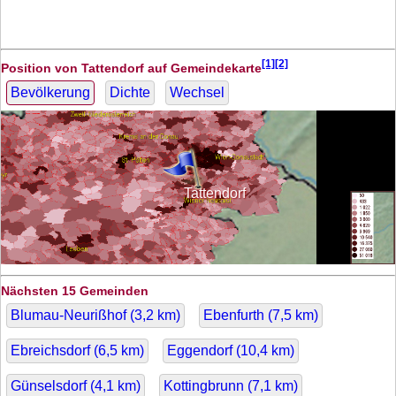
[1][2]
Position von Tattendorf auf Gemeindekarte
Bevölkerung
Dichte
Wechsel
Tattendorf
Nächsten 15 Gemeinden
Blumau-Neurißhof (
3,2
km)
Ebenfurth (
7,5
km)
Ebreichsdorf (
6,5
km)
Eggendorf (
10,4
km)
Günselsdorf (
4,1
km)
Kottingbrunn (
7,1
km)