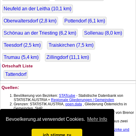
Neufeld an der Leitha (
10,1
km)
Oberwaltersdorf (
2,8
km)
Pottendorf (
6,1
km)
Schönau an der Triesting (
6,2
km)
Sollenau (
8,0
km)
Teesdorf (
2,5
km)
Traiskirchen (
7,5
km)
Trumau (
5,4
km)
Zillingdorf (
11,1
km)
Ortschaft Liste
Tattendorf
Quellen:
Bevölkerung von Bezirken:
STATcube
- Statistische Datenbank von
STATISTIK AUSTRIA +
Regionale Gliederungen / Gemeinden
Grenzen: STATISTIK AUSTRIA,
open.data
, Gliederung Österreichs in
Gemeinden, SHP
Koordinatenkonverter MGI Lambert -> WGS 84 mit:
gPoint
1.2 von Brenor
Brophy
Bevoelkerung.at verwendet Cookies.
Mehr Info
Bevölkerung am Datum: Berechnet mit linearer Interpolation aus zwei
nächstgelegenen Daten.
Fläche:
Dauersiedlungsraum der
Gemeinden
, Politischen Bezirke und
Bundesländer
, Gebietsstand 1.1.2017
ich stimme zu