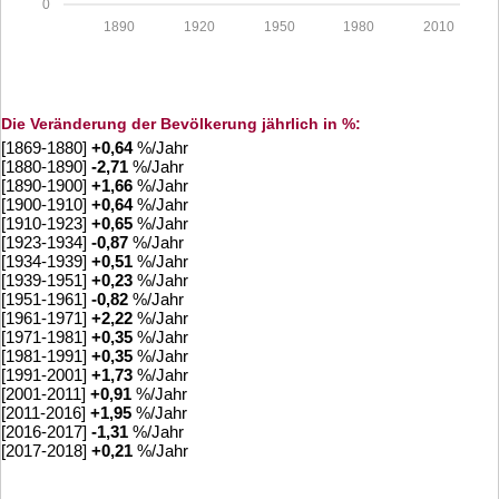
0
1890
1920
1950
1980
2010
Die Veränderung der Bevölkerung jährlich in %:
[1869-1880]
+
0,64
%/Jahr
[1880-1890]
-2,71
%/Jahr
[1890-1900]
+
1,66
%/Jahr
[1900-1910]
+
0,64
%/Jahr
[1910-1923]
+
0,65
%/Jahr
[1923-1934]
-0,87
%/Jahr
[1934-1939]
+
0,51
%/Jahr
[1939-1951]
+
0,23
%/Jahr
[1951-1961]
-0,82
%/Jahr
[1961-1971]
+
2,22
%/Jahr
[1971-1981]
+
0,35
%/Jahr
[1981-1991]
+
0,35
%/Jahr
[1991-2001]
+
1,73
%/Jahr
[2001-2011]
+
0,91
%/Jahr
[2011-2016]
+
1,95
%/Jahr
[2016-2017]
-1,31
%/Jahr
[2017-2018]
+
0,21
%/Jahr