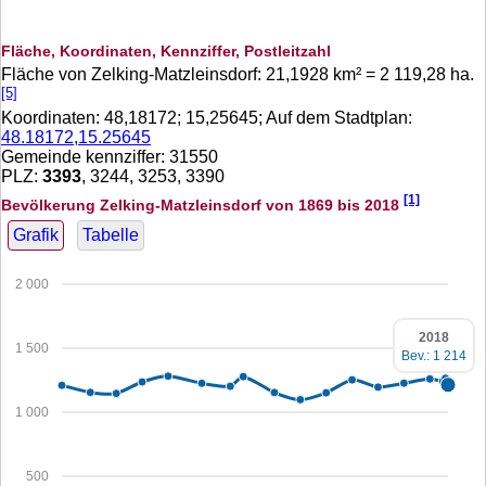
Fläche, Koordinaten, Kennziffer, Postleitzahl
Fläche von Zelking-Matzleinsdorf:
21,1928
km² =
2 119,28
ha.
[5]
Koordinaten:
48,18172
;
15,25645
; Auf dem Stadtplan:
48.18172,15.25645
Gemeinde kennziffer: 31550
PLZ:
3393
, 3244, 3253, 3390
[1]
Bevölkerung Zelking-Matzleinsdorf von 1869 bis 2018
Grafik
Tabelle
2 000
2018
1 500
Bev.: 1 214
1 000
500