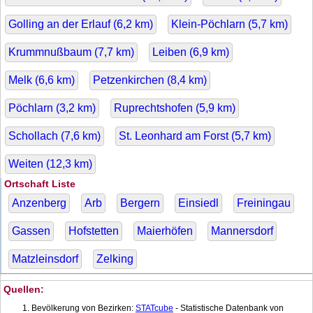
Golling an der Erlauf (
6,2
km)
Klein-Pöchlarn (
5,7
km)
Krummnußbaum (
7,7
km)
Leiben (
6,9
km)
Melk (
6,6
km)
Petzenkirchen (
8,4
km)
Pöchlarn (
3,2
km)
Ruprechtshofen (
5,9
km)
Schollach (
7,6
km)
St. Leonhard am Forst (
5,7
km)
Weiten (
12,3
km)
Ortschaft Liste
Anzenberg
Arb
Bergern
Einsiedl
Freiningau
Gassen
Hofstetten
Maierhöfen
Mannersdorf
Matzleinsdorf
Zelking
Quellen:
Bevölkerung von Bezirken:
STATcube
- Statistische Datenbank von