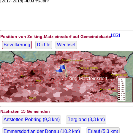
[2017-2018]
-4,03
%/Jahr
[1][2]
Position von Zelking-Matzleinsdorf auf Gemeindekarte
Bevölkerung
Dichte
Wechsel
Zelking-Matzleinsdorf
Nächsten 15 Gemeinden
Artstetten-Pöbring (
9,3
km)
Bergland (
8,3
km)
Emmersdorf an der Donau (
10,2
km)
Erlauf (
5,3
km)