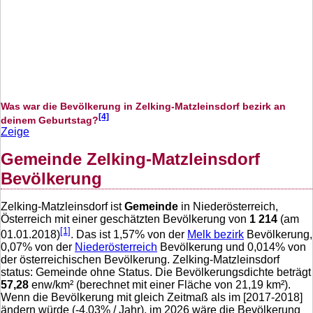
Was war die Bevölkerung in Zelking-Matzleinsdorf bezirk an
[4]
deinem Geburtstag?
Zeige
Gemeinde Zelking-Matzleinsdorf
Bevölkerung
Zelking-Matzleinsdorf ist
Gemeinde
in Niederösterreich,
Österreich mit einer geschätzten Bevölkerung von
1 214
(am
[1]
01.01.2018)
. Das ist
1,57
% von der
Melk bezirk
Bevölkerung,
0,07
% von der
Niederösterreich
Bevölkerung und
0,014
% von
der österreichischen Bevölkerung. Zelking-Matzleinsdorf
status: Gemeinde ohne Status. Die Bevölkerungsdichte beträgt
57,28
enw/km² (berechnet mit einer Fläche von
21,19
km²).
Wenn die Bevölkerung mit gleich Zeitmaß als im [2017-2018]
ändern würde (
-4,03
% / Jahr), im 2026 wäre die Bevölkerung