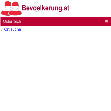
Österreich
☰
←
Ort suche