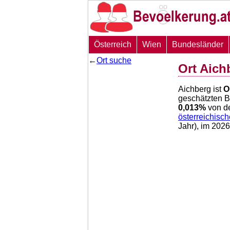
Österreich
Wien
Bundesländer
←
Ort suche
Ort Aich
Aichberg ist
O
geschätzten 
0,013
%
von d
österreichisc
Jahr), im 202