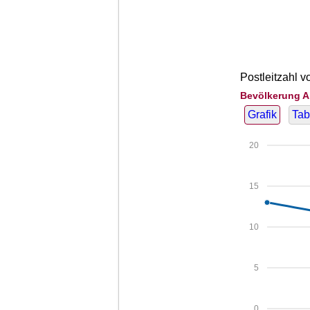
Postleitzahl v
Bevölkerung A
Grafik
Tab
20
15
10
5
0