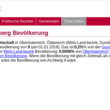
Politische Bezirke
Gemeinden
Ortschaften
berg Bevölkerung
rtschaft
in Oberösterreich, Österreich (Wels-Land bezirk, Guns
Bevölkerung von
9
(am 01.01.2018). Das ist
0,2
%
% von der
Guns
er
Wels-Land bezirk
Bevölkerung;
0,0006
%
von
Oberösterreich
hen Bevölkerung
. Wenn die Bevölkerung mit gleich Zeitmaß als 
6 wäre die Bevölkerung von Aichberg
9
wäre.