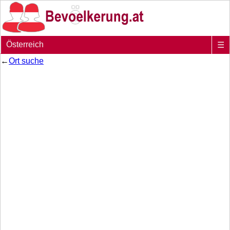
Österreich
☰
←
Ort suche