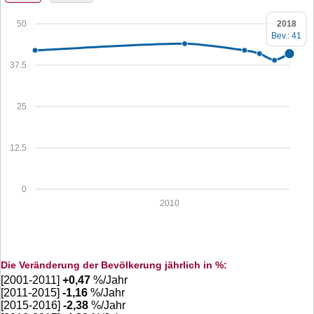
2018
50
Bev.: 41
37.5
25
12.5
0
2010
Die Veränderung der Bevölkerung jährlich in %:
[2001-2011]
+
0,47
%/Jahr
[2011-2015]
-1,16
%/Jahr
[2015-2016]
-2,38
%/Jahr