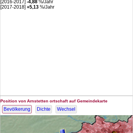
[2016-2017]
-4,88
%/Jahr
[2017-2018]
+
5,13
%/Jahr
Position von Arnstetten ortschaft auf Gemeindekarte
Bevölkerung
Dichte
Wechsel