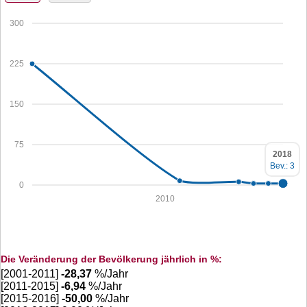
300
225
150
75
2018
Bev.: 3
0
2010
Die Veränderung der Bevölkerung jährlich in %:
[2001-2011]
-28,37
%/Jahr
[2011-2015]
-6,94
%/Jahr
[2015-2016]
-50,00
%/Jahr