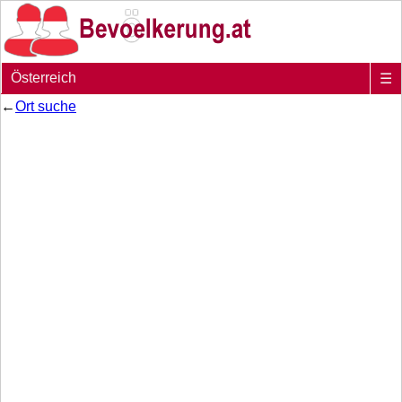
Österreich
☰
←
Ort suche