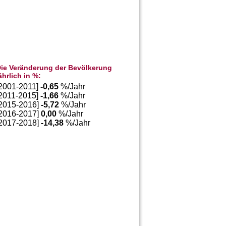
ie Veränderung der Bevölkerung
ährlich in %:
[2001-2011]
-0,65
%/Jahr
[2011-2015]
-1,66
%/Jahr
[2015-2016]
-5,72
%/Jahr
[2016-2017]
0,00
%/Jahr
[2017-2018]
-14,38
%/Jahr