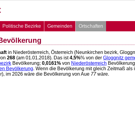
Politische Bezirke
Gemeinden
Ortschaften
Bevölkerung
aft
in Niederösterreich, Österreich (Neunkirchen bezirk, Gloggn
von
268
(am 01.01.2018). Das ist
4,5
%
% von der
Gloggnitz gem
ezirk
Bevölkerung;
0,0161
%
von
Niederösterreich
Bevölkerun
hen Bevölkerung
. Wenn die Bevölkerung mit gleich Zeitmaß als
hr), im 2026 wäre die Bevölkerung von Aue
77
wäre.