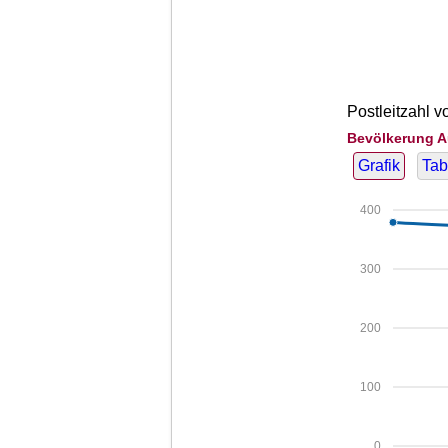
Postleitzahl v
Bevölkerung A
Grafik
Tab
400
300
200
100
0