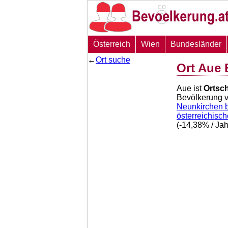
Österreich
Wien
Bundesländer
←
Ort suche
Ort Aue 
Aue ist
Ortsch
Bevölkerung 
Neunkirchen b
österreichisc
(
-14,38
% / Ja