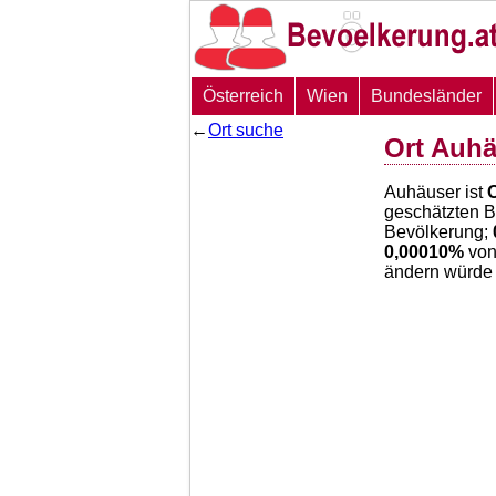
Österreich
Wien
Bundesländer
←
Ort suche
Ort Auh
Auhäuser ist
O
geschätzten 
Bevölkerung;
0,00010
%
von
ändern würde 