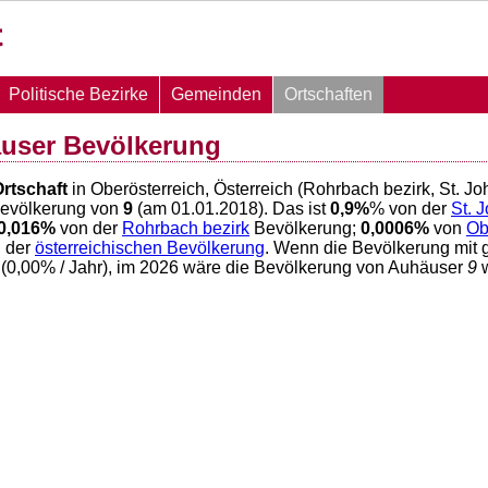
Politische Bezirke
Gemeinden
Ortschaften
äuser Bevölkerung
rtschaft
in Oberösterreich, Österreich (Rohrbach bezirk, St. 
Bevölkerung von
9
(am 01.01.2018). Das ist
0,9
%
% von der
St. 
0,016
%
von der
Rohrbach bezirk
Bevölkerung;
0,0006
%
von
Ob
 der
österreichischen Bevölkerung
. Wenn die Bevölkerung mit 
(
0,00
% / Jahr), im 2026 wäre die Bevölkerung von Auhäuser
9
w