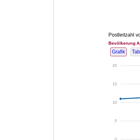
Postleitzahl 
Bevölkerung A
Grafik
Tab
20
15
10
5
0