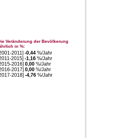
ie Veränderung der Bevölkerung
ährlich in %:
[2001-2011]
-0,44
%/Jahr
[2011-2015]
-1,16
%/Jahr
[2015-2016]
0,00
%/Jahr
[2016-2017]
0,00
%/Jahr
[2017-2018]
-4,76
%/Jahr