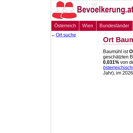
Österreich
Wien
Bundesländer
←
Ort suche
Ort Bau
Baumühl ist
O
geschätzten 
0,031
%
von d
österreichisc
Jahr), im 202