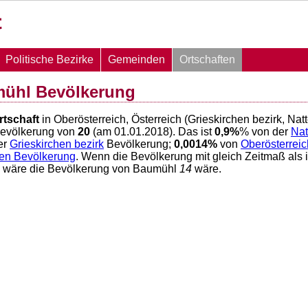
Politische Bezirke
Gemeinden
Ortschaften
mühl Bevölkerung
rtschaft
in Oberösterreich, Österreich (Grieskirchen bezirk, Na
Bevölkerung von
20
(am 01.01.2018). Das ist
0,9
%
% von der
Nat
er
Grieskirchen bezirk
Bevölkerung;
0,0014
%
von
Oberösterreic
hen Bevölkerung
. Wenn die Bevölkerung mit gleich Zeitmaß als 
6 wäre die Bevölkerung von Baumühl
14
wäre.