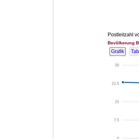
Postleitzahl 
Bevölkerung B
Grafik
Tab
30
22.5
15
7.5
0