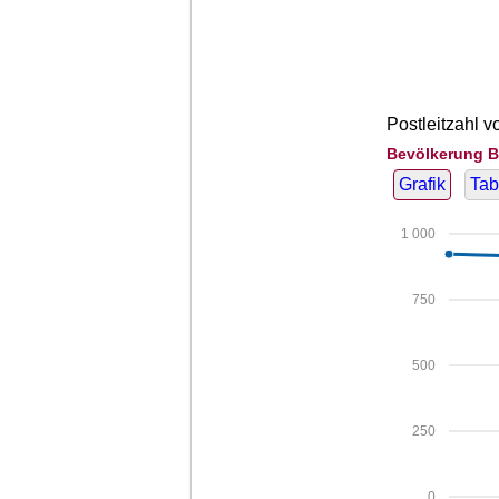
Postleitzahl 
Bevölkerung B
Grafik
Tab
1 000
750
500
250
0