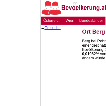
Österreich
Wien
Bundesländer
←
Ort suche
Ort Berg
Berg bei Rohr
einer geschät
Bevölkerung;
0,01082
%
von
ändern würde 