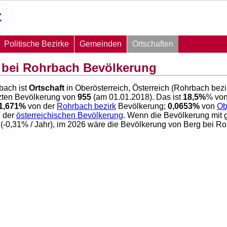
Politische Bezirke
Gemeinden
Ortschaften
 bei Rohrbach Bevölkerung
bach ist
Ortschaft
in Oberösterreich, Österreich (Rohrbach bez
zten Bevölkerung von
955
(am 01.01.2018). Das ist
18,5
%
% von
1,671
%
von der
Rohrbach bezirk
Bevölkerung;
0,0653
%
von
Ob
 der
österreichischen Bevölkerung
. Wenn die Bevölkerung mit 
(
-0,31
% / Jahr), im 2026 wäre die Bevölkerung von Berg bei R