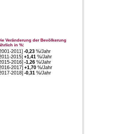
ie Veränderung der Bevölkerung
ährlich in %:
[2001-2011]
-0,23
%/Jahr
[2011-2015]
+
1,41
%/Jahr
[2015-2016]
-1,26
%/Jahr
[2016-2017]
+
1,70
%/Jahr
[2017-2018]
-0,31
%/Jahr