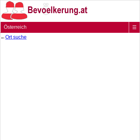
Österreich
☰
←
Ort suche