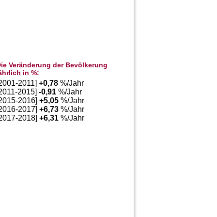
ie Veränderung der Bevölkerung
ährlich in %:
[2001-2011]
+
0,78
%/Jahr
[2011-2015]
-0,91
%/Jahr
[2015-2016]
+
5,05
%/Jahr
[2016-2017]
+
6,73
%/Jahr
[2017-2018]
+
6,31
%/Jahr