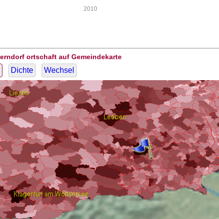
2010
erndorf ortschaft auf Gemeindekarte
Dichte
Wechsel