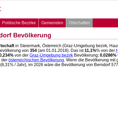
Politische Bezirke
Gemeinden
Ortschaften
dorf Bevölkerung
tschaft
in Steiermark, Österreich (Graz-Umgebung bezirk, Hau
Bevölkerung von
354
(am 01.01.2018). Das ist
11,1
%
% von der
0,234
%
von der
Graz-Umgebung bezirk
Bevölkerung;
0,0286
%
 der
österreichischen Bevölkerung
. Wenn die Bevölkerung mit 
(
6,31
% / Jahr), im 2026 wäre die Bevölkerung von Berndorf
57