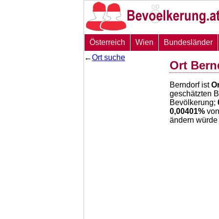
Österreich
Wien
Bundesländer
←
Ort suche
Ort Bern
Berndorf ist
Or
geschätzten 
Bevölkerung;
0,00401
%
von
ändern würde 