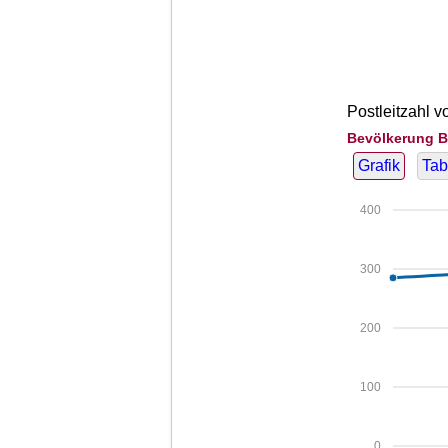
Postleitzahl v
Bevölkerung B
Grafik
Tab
400
300
200
100
0