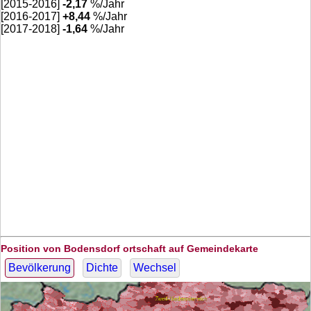
[2015-2016]
-2,17
%/Jahr
[2016-2017]
+
8,44
%/Jahr
[2017-2018]
-1,64
%/Jahr
Position von Bodensdorf ortschaft auf Gemeindekarte
Bevölkerung
Dichte
Wechsel