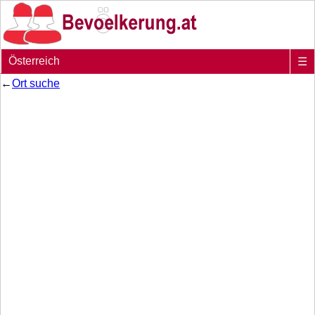
Österreich
☰
←
Ort suche