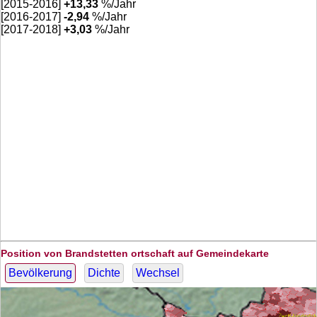
[2015-2016]
+
13,33
%/Jahr
[2016-2017]
-2,94
%/Jahr
[2017-2018]
+
3,03
%/Jahr
Position von Brandstetten ortschaft auf Gemeindekarte
Bevölkerung
Dichte
Wechsel