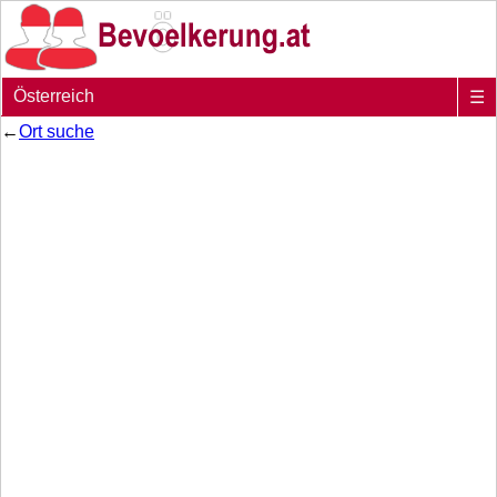
Österreich
☰
←
Ort suche