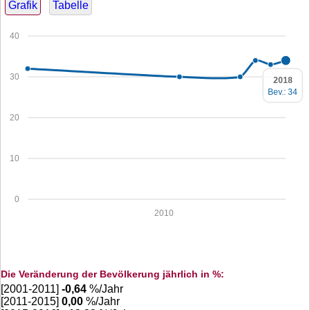
Grafik
Tabelle
40
30
2018
Bev.: 34
20
10
0
2010
Die Veränderung der Bevölkerung jährlich in %:
[2001-2011]
-0,64
%/Jahr
[2011-2015]
0,00
%/Jahr