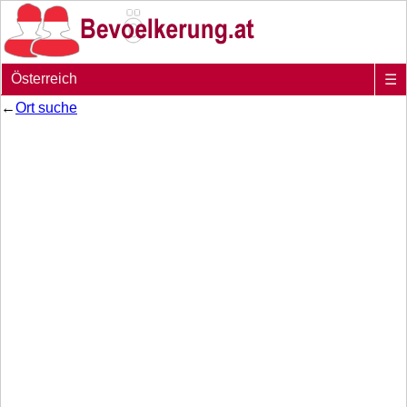
Österreich
☰
←
Ort suche