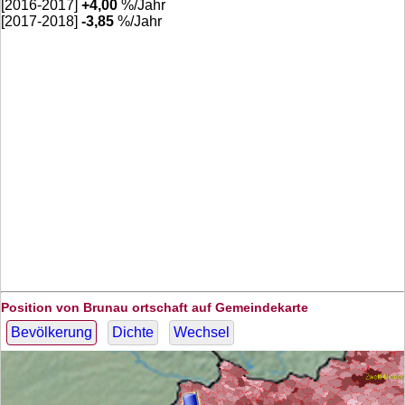
[2016-2017]
+
4,00
%/Jahr
[2017-2018]
-3,85
%/Jahr
Position von Brunau ortschaft auf Gemeindekarte
Bevölkerung
Dichte
Wechsel