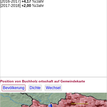
[2016-2017]
+
4,17
%/Jahr
[2017-2018]
+
2,00
%/Jahr
Position von Buchholz ortschaft auf Gemeindekarte
Bevölkerung
Dichte
Wechsel