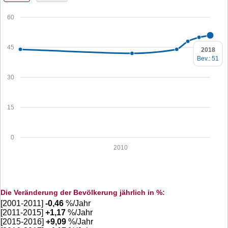
60
45
2018
Bev.: 51
30
15
0
2010
Die Veränderung der Bevölkerung jährlich in %:
[2001-2011]
-0,46
%/Jahr
[2011-2015]
+
1,17
%/Jahr
[2015-2016]
+
9,09
%/Jahr