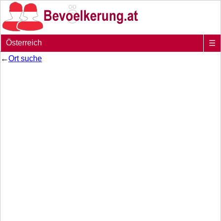
Österreich
☰
←
Ort suche