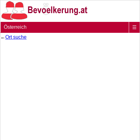
Österreich
☰
←
Ort suche