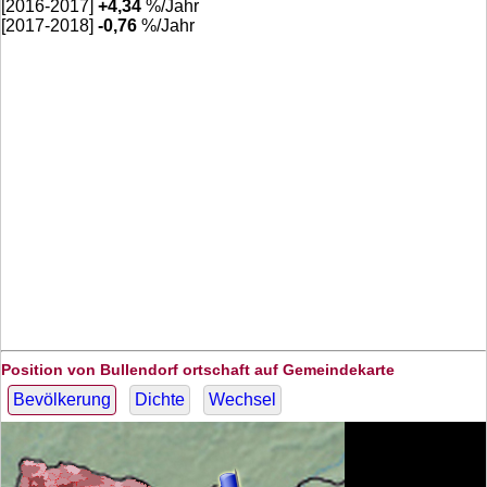
[2016-2017]
+
4,34
%/Jahr
[2017-2018]
-0,76
%/Jahr
Position von Bullendorf ortschaft auf Gemeindekarte
Bevölkerung
Dichte
Wechsel