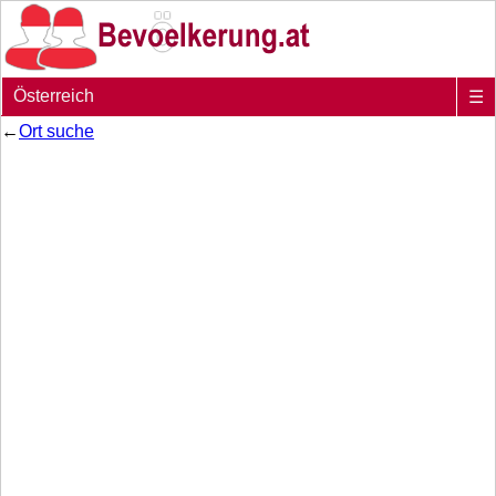
Österreich
☰
←
Ort suche