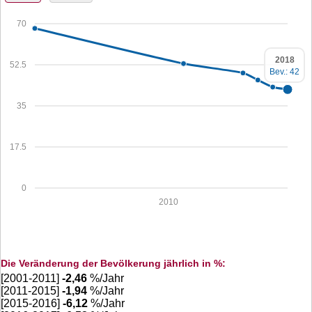
70
2018
52.5
Bev.: 42
35
17.5
0
2010
Die Veränderung der Bevölkerung jährlich in %:
[2001-2011]
-2,46
%/Jahr
[2011-2015]
-1,94
%/Jahr
[2015-2016]
-6,12
%/Jahr