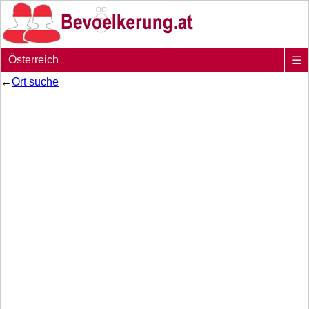
Österreich
☰
←
Ort suche