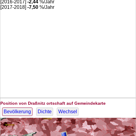
[2016-2017]
-2,44
%/Jahr
[2017-2018]
-7,50
%/Jahr
Position von Draßnitz ortschaft auf Gemeindekarte
Bevölkerung
Dichte
Wechsel