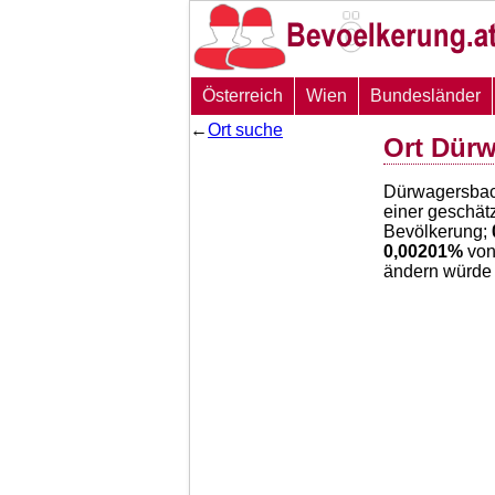
Österreich
Wien
Bundesländer
←
Ort suche
Ort Dür
Dürwagersbac
einer geschät
Bevölkerung;
0,00201
%
von
ändern würde 