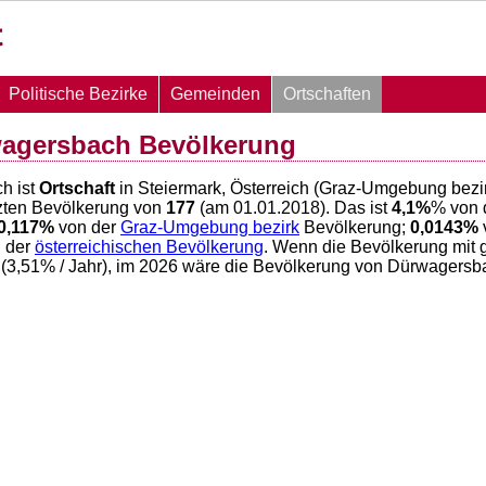
Politische Bezirke
Gemeinden
Ortschaften
wagersbach Bevölkerung
h ist
Ortschaft
in Steiermark, Österreich (Graz-Umgebung bez
zten Bevölkerung von
177
(am 01.01.2018). Das ist
4,1
%
% von 
0,117
%
von der
Graz-Umgebung bezirk
Bevölkerung;
0,0143
%
 der
österreichischen Bevölkerung
. Wenn die Bevölkerung mit 
(
3,51
% / Jahr), im 2026 wäre die Bevölkerung von Dürwagers