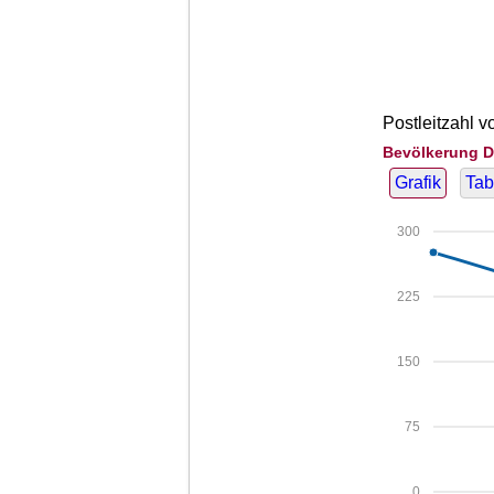
Postleitzahl 
Bevölkerung D
Grafik
Tab
300
225
150
75
0