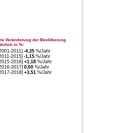
ie Veränderung der Bevölkerung
ährlich in %:
[2001-2011]
-4,35
%/Jahr
[2011-2015]
-1,15
%/Jahr
[2015-2016]
+
1,18
%/Jahr
[2016-2017]
0,00
%/Jahr
[2017-2018]
+
3,51
%/Jahr