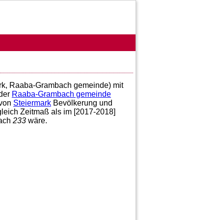
irk, Raaba-Grambach gemeinde) mit
der
Raaba-Grambach gemeinde
von
Steiermark
Bevölkerung und
gleich Zeitmaß als im [2017-2018]
bach
233
wäre.