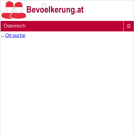
Österreich
☰
←
Ort suche