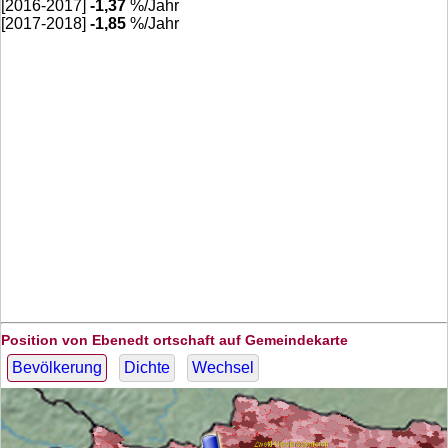
[2016-2017]
-1,37
%/Jahr
[2017-2018]
-1,85
%/Jahr
Position von Ebenedt ortschaft auf Gemeindekarte
Bevölkerung
Dichte
Wechsel