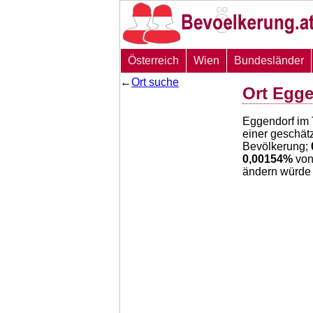
Österreich
Wien
Bundesländer
←
Ort suche
Ort Egge
Eggendorf im 
einer geschät
Bevölkerung;
0,00154
%
von
ändern würde 