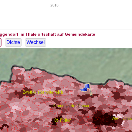
2010
ggendorf im Thale ortschaft auf Gemeindekarte
Dichte
Wechsel