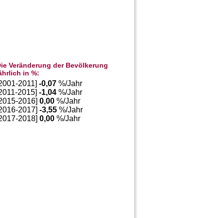
ie Veränderung der Bevölkerung
ährlich in %:
[2001-2011]
-0,07
%/Jahr
[2011-2015]
-1,04
%/Jahr
[2015-2016]
0,00
%/Jahr
[2016-2017]
-3,55
%/Jahr
[2017-2018]
0,00
%/Jahr