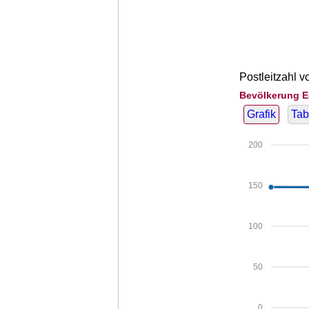
Postleitzahl 
Bevölkerung E
Grafik
Tab
200
150
100
50
0