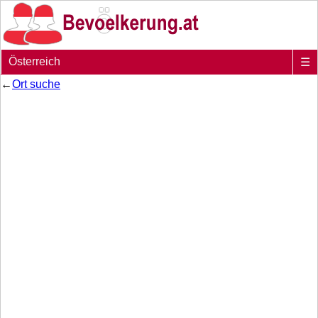
Österreich
☰
←
Ort suche