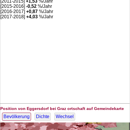
[2011-2015]
+
1,53
%/Jahr
[2015-2016]
-0,52
%/Jahr
[2016-2017]
+
0,87
%/Jahr
[2017-2018]
+
4,03
%/Jahr
Position von Eggersdorf bei Graz ortschaft auf Gemeindekarte
Bevölkerung
Dichte
Wechsel