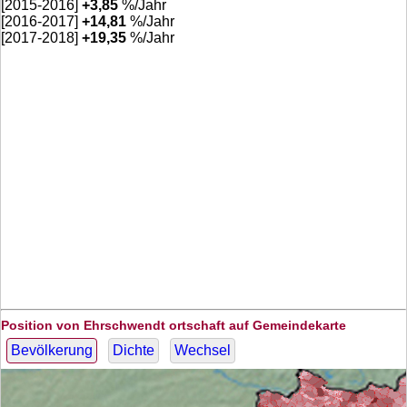
[2015-2016]
+
3,85
%/Jahr
[2016-2017]
+
14,81
%/Jahr
[2017-2018]
+
19,35
%/Jahr
Position von Ehrschwendt ortschaft auf Gemeindekarte
Bevölkerung
Dichte
Wechsel