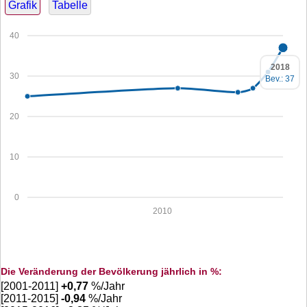
Grafik
Tabelle
40
2018
30
Bev.: 37
20
10
0
2010
Die Veränderung der Bevölkerung jährlich in %:
[2001-2011]
+
0,77
%/Jahr
[2011-2015]
-0,94
%/Jahr