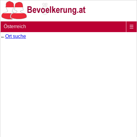
Österreich
☰
←
Ort suche