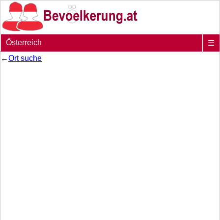
Österreich
☰
←
Ort suche