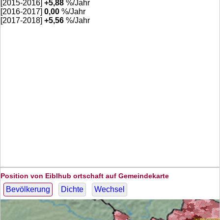
[2015-2016]
+
5,88
%/Jahr
[2016-2017]
0,00
%/Jahr
[2017-2018]
+
5,56
%/Jahr
Position von Eiblhub ortschaft auf Gemeindekarte
Bevölkerung
Dichte
Wechsel