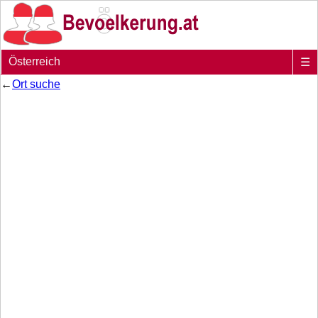
Österreich
☰
←
Ort suche