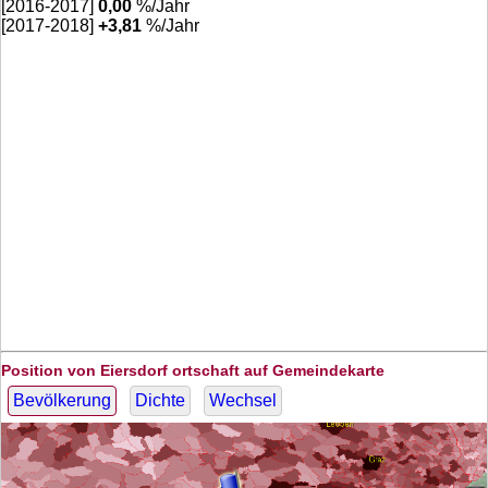
[2016-2017]
0,00
%/Jahr
[2017-2018]
+
3,81
%/Jahr
Position von Eiersdorf ortschaft auf Gemeindekarte
Bevölkerung
Dichte
Wechsel