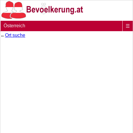
Österreich
☰
←
Ort suche