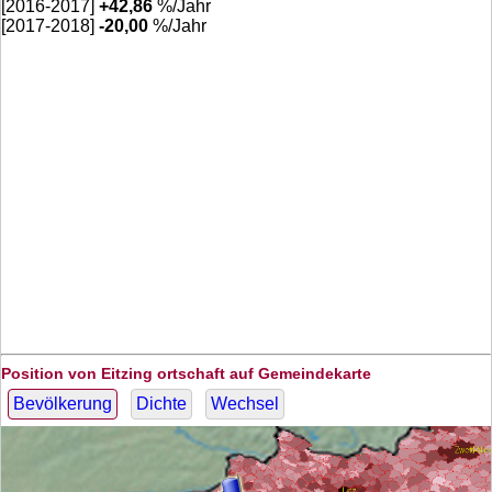
[2016-2017]
+
42,86
%/Jahr
[2017-2018]
-20,00
%/Jahr
Position von Eitzing ortschaft auf Gemeindekarte
Bevölkerung
Dichte
Wechsel