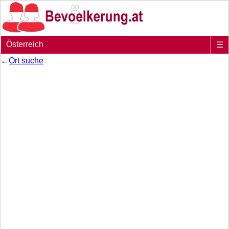
Österreich
☰
←
Ort suche