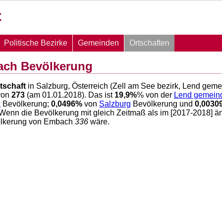
Politische Bezirke
Gemeinden
Ortschaften
ach Bevölkerung
tschaft
in Salzburg, Österreich (Zell am See bezirk, Lend geme
von
273
(am 01.01.2018). Das ist
19,9
%
% von der
Lend gemein
k
Bevölkerung;
0,0496
%
von
Salzburg
Bevölkerung und
0,0030
 Wenn die Bevölkerung mit gleich Zeitmaß als im [2017-2018] ä
ölkerung von Embach
336
wäre.