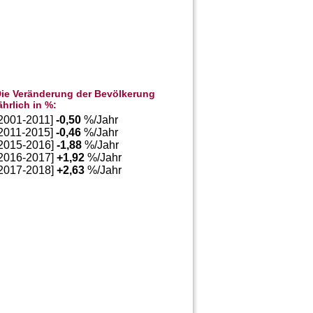
ie Veränderung der Bevölkerung
ährlich in %:
[2001-2011]
-0,50
%/Jahr
[2011-2015]
-0,46
%/Jahr
[2015-2016]
-1,88
%/Jahr
[2016-2017]
+
1,92
%/Jahr
[2017-2018]
+
2,63
%/Jahr