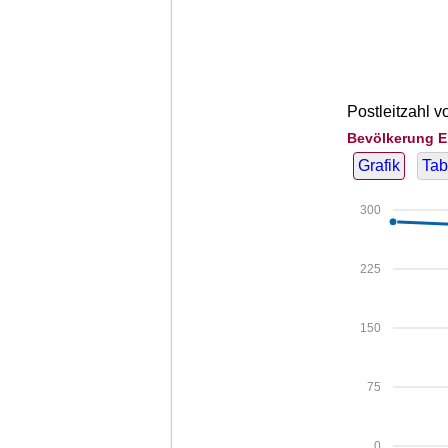
Postleitzahl 
Bevölkerung E
Grafik
Tab
300
225
150
75
0