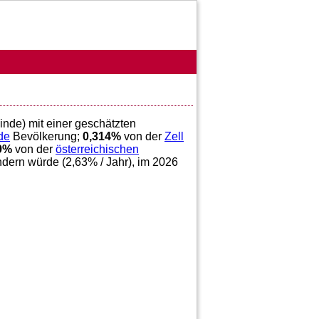
inde) mit einer geschätzten
de
Bevölkerung;
0,314
%
von der
Zell
9
%
von der
österreichischen
ndern würde (
2,63
% / Jahr), im 2026