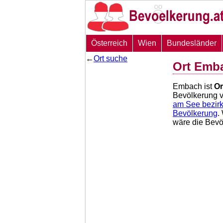
Österreich
Wien
Bundesländer
←
Ort suche
Ort Emb
Embach ist
Or
Bevölkerung 
am See bezir
Bevölkerung
.
wäre die Bev