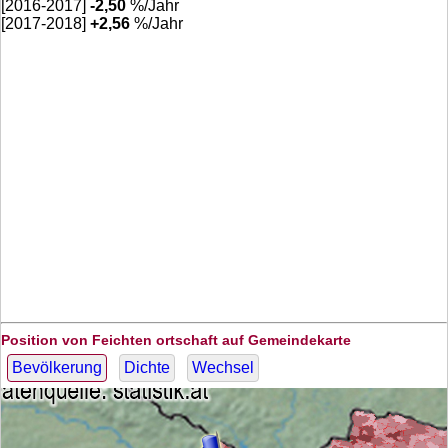
[2016-2017]
-2,50
%/Jahr
[2017-2018]
+
2,56
%/Jahr
Position von Feichten ortschaft auf Gemeindekarte
Bevölkerung
Dichte
Wechsel