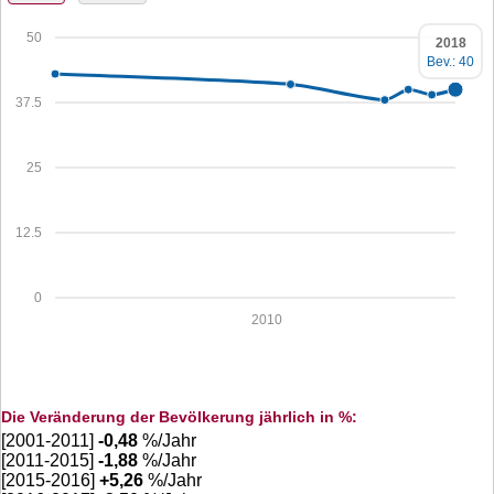
50
2018
Bev.: 40
37.5
25
12.5
0
2010
Die Veränderung der Bevölkerung jährlich in %:
[2001-2011]
-0,48
%/Jahr
[2011-2015]
-1,88
%/Jahr
[2015-2016]
+
5,26
%/Jahr