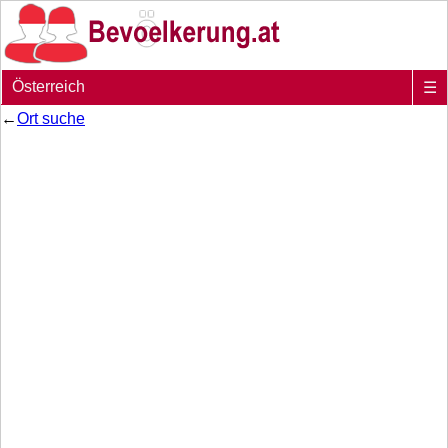
Österreich
☰
←
Ort suche