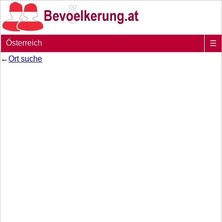
Österreich
☰
←
Ort suche