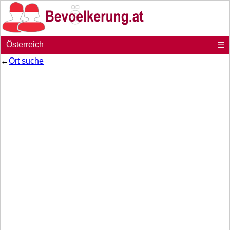
Österreich
☰
←
Ort suche