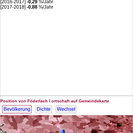
[2016-2017]
-0,29
%/Jahr
[2017-2018]
-0,88
%/Jahr
Position von Föderlach I ortschaft auf Gemeindekarte
Bevölkerung
Dichte
Wechsel