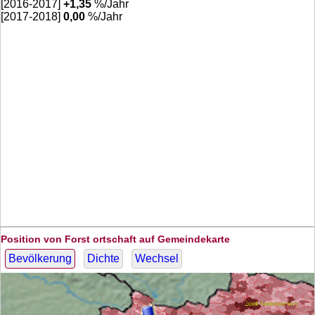
[2016-2017]
+
1,35
%/Jahr
[2017-2018]
0,00
%/Jahr
Position von Forst ortschaft auf Gemeindekarte
Bevölkerung
Dichte
Wechsel