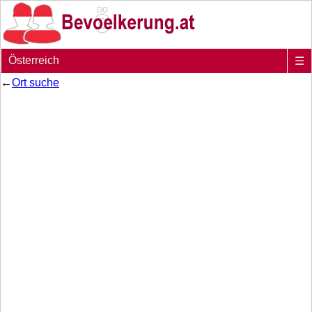
Österreich
☰
←
Ort suche