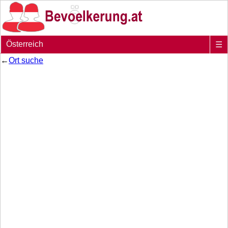
Österreich
☰
←
Ort suche