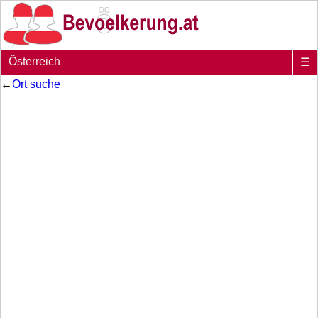
Österreich
☰
←
Ort suche